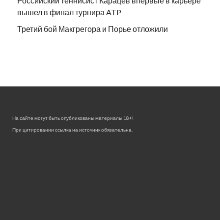
Российский теннисист Карацев впервые в карьере
вышел в финал турнира ATP
Третий бой Макгрегора и Порье отложили
На сайте могут быть опубликованы материалы 18+!
При цитировании ссылка на источник обязательна.