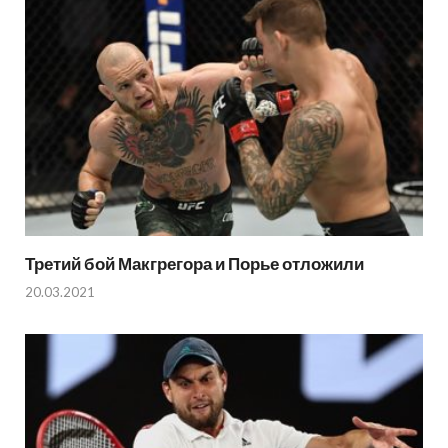
Третий бой Макгрегора и Порье отложили
20.03.2021