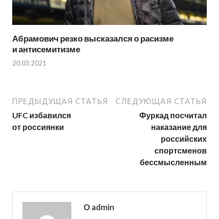
Абрамович резко высказался о расизме
и антисемитизме
20.03.2021
ПРЕДЫДУЩАЯ СТАТЬЯ
СЛЕДУЮЩАЯ СТАТЬЯ
UFC избавился
Фуркад посчитал
от россиянки
наказание для
российских
спортсменов
бессмысленным
О admin