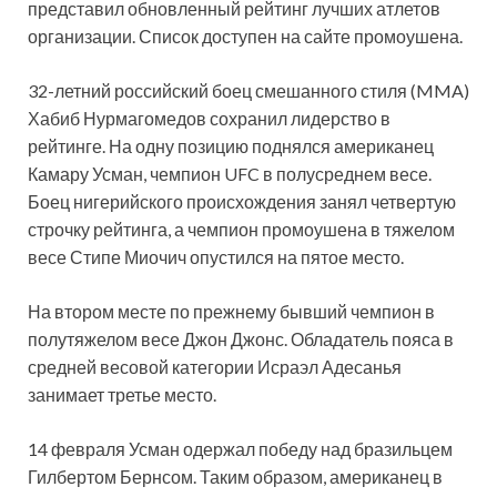
представил обновленный рейтинг лучших атлетов
организации. Список доступен на сайте промоушена.
32-летний российский боец смешанного стиля (MMA)
Хабиб Нурмагомедов сохранил лидерство в
рейтинге. На одну позицию поднялся американец
Камару Усман, чемпион UFC в полусреднем весе.
Боец нигерийского происхождения занял четвертую
строчку рейтинга, а чемпион промоушена в тяжелом
весе Стипе Миочич опустился на пятое место.
На втором месте по прежнему бывший чемпион в
полутяжелом весе Джон Джонс. Обладатель пояса в
средней весовой категории Исраэл Адесанья
занимает третье место.
14 февраля Усман одержал победу над бразильцем
Гилбертом Бернсом. Таким образом, американец в