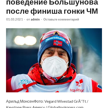
поведение Большунова
после финиша гонки ЧМ
01.03.2021
-
от
admin
-
Оставьте комментарий
Арильд МонсенФото: Vegard Wivestad GrÃ˜Tt /
Keystone Press Agency / Globallookpress.com