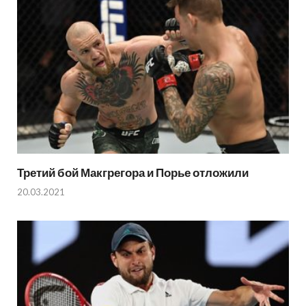
Третий бой Макгрегора и Порье отложили
20.03.2021