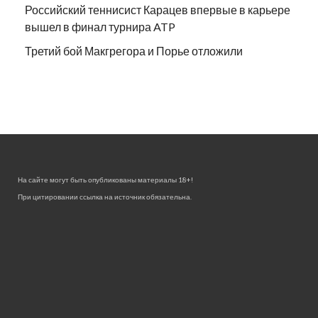
Российский теннисист Карацев впервые в карьере
вышел в финал турнира ATP
Третий бой Макгрегора и Порье отложили
На сайте могут быть опубликованы материалы 18+!
При цитировании ссылка на источник обязательна.