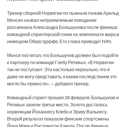
Тренер сборной Норвегии по лыжным гонкам Арильд
Монсен назвал неприемлемым поведение
россиянина Александра Большунова после финиша
командной спринтерской гонки на чемпионате мира в
немецком Оберстдорфе. Его слова приводит NRK.
Монсе посчитал, что Большунов должен был подойти
к партнеру по команде Глебу Ретивых. «В Норвегии
так не поступают. Это настолько нереально, что я
даже не могу представить, к каким последствиям это
могло бы привести», — добавил тренер.
Командный спринт прошел 28 февраля. Большунов и
Ретивых заняли третье место. Золото досталось
норвежцам Йоханнесу Клебо и Эрику Вальнесу.
Второй результат показали финские спортсмены
Йони Маки и Ристоматти Хакола. После финиша