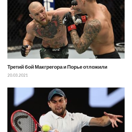
Третий бой Макгрегора и Порье отложили
20.03.2021