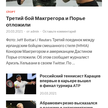
СПОРТ
Третий бой Макгрегора и Порье
отложили
20.03.2021
-
от
admin
-
Оставьте комментарий
Фото: Jeff Bottari / Reuters Третий поединок между
ирландским бойцом смешанного стиля (MMA)
Конором Макгрегором и американцем Дастином
Порье отложили. Об этом сообщает журналист
Ариэль Хельвани в своем Twitter. По …
Российский теннисист Карацев
впервые в карьере вышел
в финал турнира ATP
20.03.2021
Абрамович резко высказался
о расизме и антисемитизме