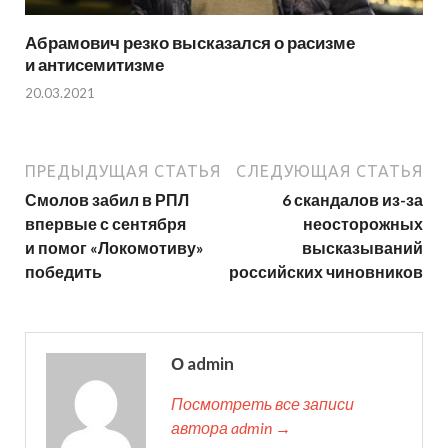
Абрамович резко высказался о расизме
и антисемитизме
20.03.2021
ПРЕДЫДУЩАЯ СТАТЬЯ
СЛЕДУЮЩАЯ СТАТЬЯ
Смолов забил в РПЛ
6 скандалов из-за
впервые с сентября
неосторожных
и помог «Локомотиву»
высказываний
победить
российских чиновников
О admin
Посмотреть все записи
автора admin →