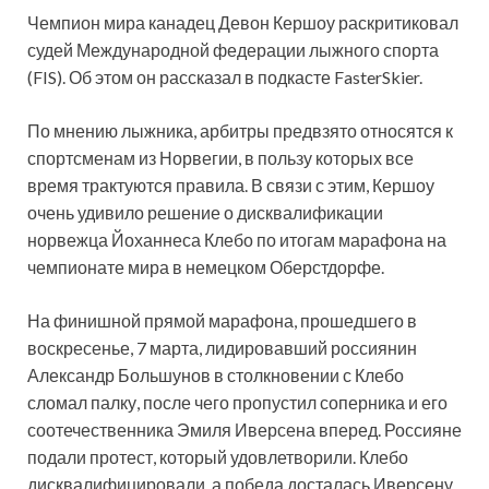
Чемпион мира канадец Девон Кершоу раскритиковал
судей Международной федерации лыжного спорта
(FIS). Об этом он рассказал в подкасте FasterSkier.
По мнению лыжника, арбитры предвзято относятся к
спортсменам из Норвегии, в пользу которых все
время трактуются правила. В связи с этим, Кершоу
очень удивило решение о дисквалификации
норвежца Йоханнеса Клебо по итогам марафона на
чемпионате мира в немецком Оберстдорфе.
На финишной прямой марафона, прошедшего в
воскресенье, 7 марта, лидировавший россиянин
Александр Большунов в столкновении с Клебо
сломал палку, после чего пропустил соперника и его
соотечественника Эмиля Иверсена вперед. Россияне
подали протест, который удовлетворили. Клебо
дисквалифицировали, а победа досталась Иверсену.