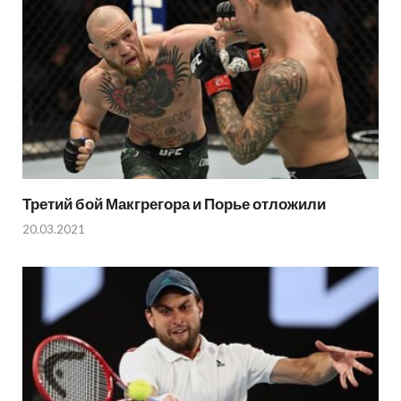
Третий бой Макгрегора и Порье отложили
20.03.2021