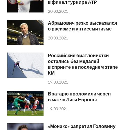
в финал турнира ATP
20.03.2021
Абрамович резко высказался
о расизме и антисемитизме
20.03.2021
Российские биатлонистки
остались без медалей
в спринте на последнем этапе
КМ
19.03.2021
Вратарю проломили череп
в матче Лиги Европы
19.03.2021
«Монако» запретил Головину