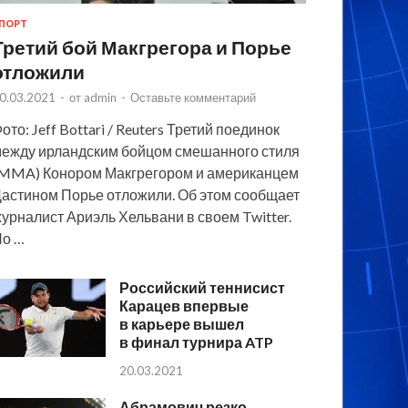
ПОРТ
Третий бой Макгрегора и Порье
отложили
0.03.2021
-
от
admin
-
Оставьте комментарий
ото: Jeff Bottari / Reuters Третий поединок
ежду ирландским бойцом смешанного стиля
MMA) Конором Макгрегором и американцем
астином Порье отложили. Об этом сообщает
урналист Ариэль Хельвани в своем Twitter.
По …
Российский теннисист
Карацев впервые
в карьере вышел
в финал турнира ATP
20.03.2021
Абрамович резко