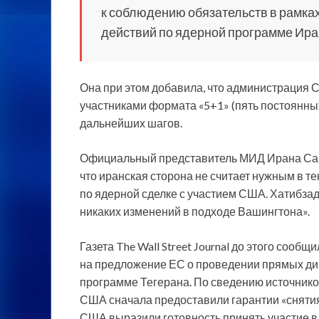
к соблюдению обязательств в рамк
действий по ядерной программе Иран
Она при этом добавила, что администрация 
участниками формата «5+1» (пять постоянны
дальнейших шагов.
Официальный представитель МИД Ирана Саид
что иранская сторона не считает нужным в 
по ядерной сделке с участием США. Хатибзад
никаких изменений в подходе Вашингтона».
Газета The Wall Street Journal до этого сообщ
на предложение ЕС о проведении прямых ди
программе Тегерана. По сведению источнико
США сначала предоставили гарантии «снятия
США выразили готовность принять участие в 