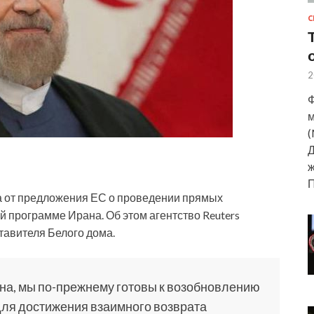
С
2
Ф
м
(
Д
ж
 от предложения ЕС о проведении прямых
 программе Ирана. Об этом агентство Reuters
тавителя Белого дома.
на, мы по-прежнему готовы к возобновлению
ля достижения взаимного возврата