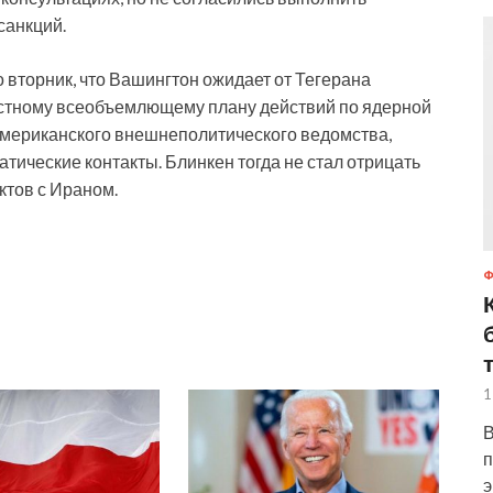
санкций.
 вторник, что Вашингтон ожидает от Тегерана
стному всеобъемлющему плану действий по ядерной
американского внешнеполитического ведомства,
атические контакты. Блинкен тогда не стал отрицать
ктов с Ираном.
1
В
п
э