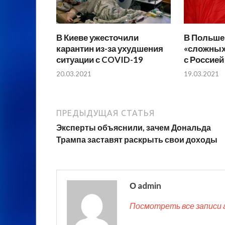
В Киеве ужесточили
В Польше
карантин из-за ухудшения
«сложных
ситуации с COVID-19
с Россией
20.03.2021
19.03.2021
ПРЕДЫДУЩАЯ СТАТЬЯ
Эксперты объяснили, зачем Дональда
Трампа заставят раскрыть свои доходы
О admin
Посмотреть все записи 