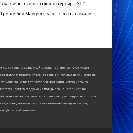
в карьере вышел в финал турнира ATP
Третий бой Макгрегора и Порье отложили
е материалы на данном сайте взяты из открытых источников и
едоставляются исключительно в ознакомительных целях. Права на
атериалы принадлежат их владельцам. Администрация сайта
ветственности за содержание материала не несет. Если Вы
бнаружили на нашем сайте материалы, которые нарушают авторские
рава, принадлежащие Вам, Вашей компании или организации,
жалуйста, сообщите нам.