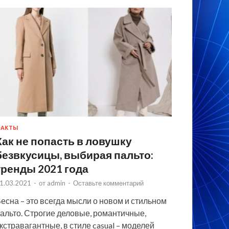
ФАКТЫ
Как не попасть в ловушку
безвкусицы, выбирая пальто:
тренды 2021 года
1.03.2021
-
от
admin
-
Оставьте комментарий
есна – это всегда мысли о новом и стильном
альто. Строгие деловые, романтичные,
кстравагантные, в стиле casual – моделей