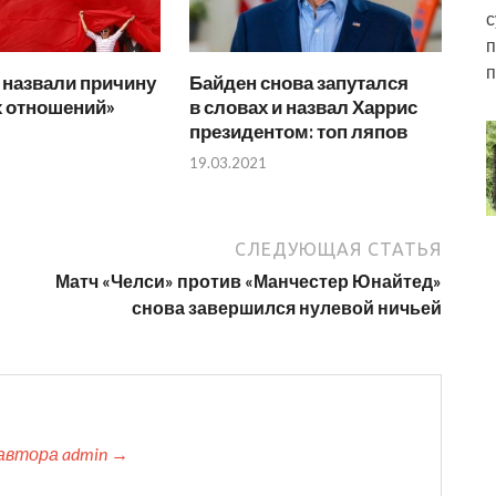
с
п
п
 назвали причину
Байден снова запутался
 отношений»
в словах и назвал Харрис
президентом: топ ляпов
19.03.2021
СЛЕДУЮЩАЯ СТАТЬЯ
Матч «Челси» против «Манчестер Юнайтед»
снова завершился нулевой ничьей
автора admin →