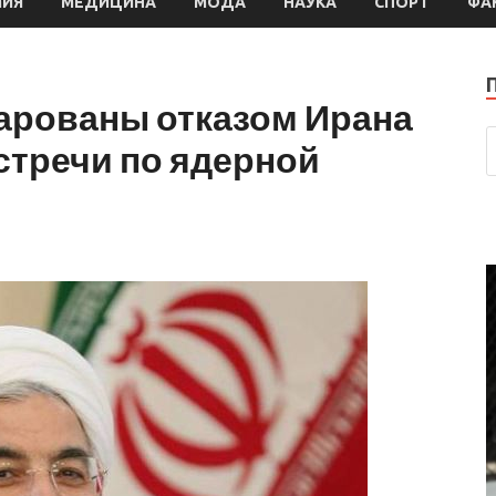
МИЯ
МЕДИЦИНА
МОДА
НАУКА
СПОРТ
ФА
чарованы отказом Ирана
стречи по ядерной