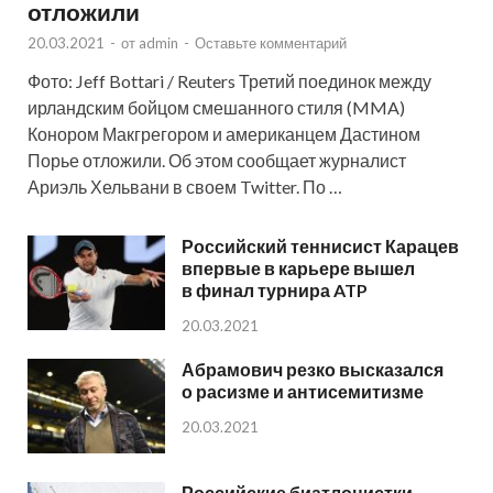
отложили
20.03.2021
-
от
admin
-
Оставьте комментарий
Фото: Jeff Bottari / Reuters Третий поединок между
ирландским бойцом смешанного стиля (MMA)
Конором Макгрегором и американцем Дастином
Порье отложили. Об этом сообщает журналист
Ариэль Хельвани в своем Twitter. По …
Российский теннисист Карацев
впервые в карьере вышел
в финал турнира ATP
20.03.2021
Абрамович резко высказался
о расизме и антисемитизме
20.03.2021
Российские биатлонистки