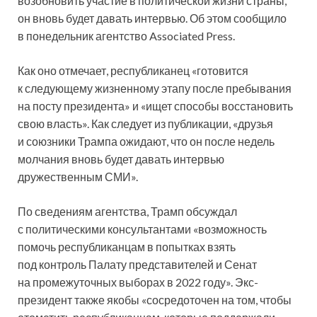
возобновить участие в политической жизни страны,
он вновь будет давать интервью. Об этом сообщило
в понедельник агентство Associated Press.
Как оно отмечает, республиканец «готовится
к следующему
жизненному этапу после пребывания
на посту президента» и «ищет способы восстановить
свою власть». Как следует из публикации, «друзья
и союзники Трампа ожидают, что он после недель
молчания вновь будет давать интервью
дружественным СМИ».
По сведениям агентства, Трамп обсуждал
с политическими консультантами «возможность
помочь республиканцам в попытках взять
под контроль Палату представителей и Сенат
на промежуточных выборах в 2022 году». Экс-
президент также якобы «сосредоточен на том, чтобы