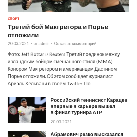
СПОРТ
Третий бой Макгрегора и Порье
отложили
20.03.2021
-
от
admin
-
Оставьте комментарий
Фото: Jeff Bottari / Reuters Третий поединок между
ирландским бойцом смешанного стиля (MMA)
Конором Макгрегором и американцем Дастином
Порье отложили. Об этом сообщает журналист
Ариэль Хельвани в своем Twitter. По …
Российский теннисист Карацев
впервые в карьере вышел
в финал турнира ATP
20.03.2021
Абрамович резко высказался