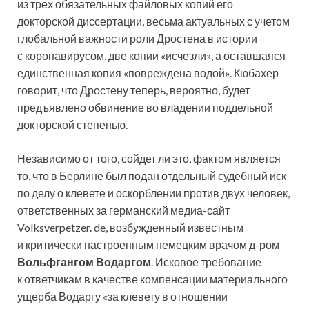
из трех обязательных файловых копий его
докторской диссертации, весьма актуальных с учетом
глобальной важности роли Дростена в истории
с коронавирусом, две копии «исчезли», а оставшаяся
единственная копия «повреждена водой». Кюбахер
говорит, что Дростену теперь, вероятно, будет
предъявлено обвинение во владении поддельной
докторской степенью.
Независимо от того, сойдет ли это, фактом является
то, что в Берлине был подан отдельный судебный иск
по делу о клевете и оскорблении против двух человек,
ответственных за германский медиа-сайт
Volksverpetzer. de, возбужденный известным
и критически настроенным немецким врачом д-ром
Вольфгангом Водаргом
. Исковое требование
к ответчикам в качестве компенсации материального
ущерба Водаргу «за клевету в отношении