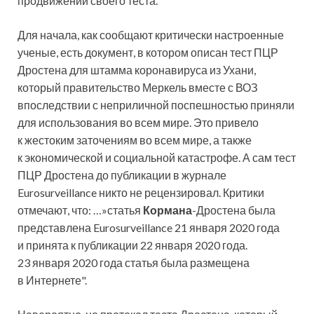
продвижении своего теста.
Для начала, как сообщают критически настроенные
ученые, есть документ, в котором описан тест ПЦР
Дростена для штамма коронавируса из Ухани,
который правительство Меркель вместе с ВОЗ
впоследствии с неприличной поспешностью приняли
для использования во всем мире. Это привело
к жестоким заточениям во всем мире, а также
к экономической и социальной катастрофе. А сам тест
ПЦР Дростена до публикации в журнале
Eurosurveillance никто не рецензировал. Критики
отмечают, что: …»статья
Кормана
-Дростена была
представлена Eurosurveillance 21 января 2020 года
и принята к публикации 22 января 2020 года.
23 января 2020 года статья была размещена
в Интернете".