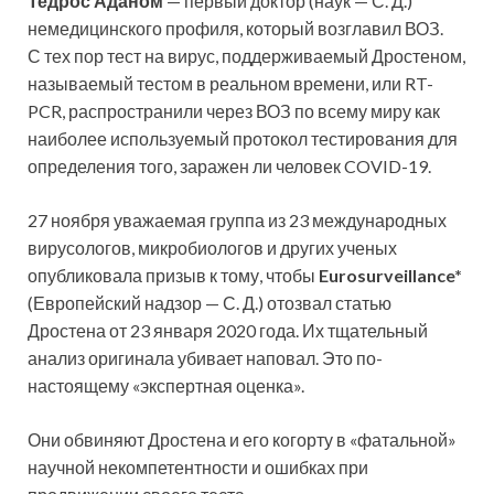
Тедрос Аданом
— первый доктор (наук — С. Д.)
немедицинского профиля, который возглавил ВОЗ.
С тех пор тест на вирус, поддерживаемый Дростеном,
называемый тестом в реальном времени, или RT-
PCR, распространили через ВОЗ по всему миру как
наиболее используемый протокол тестирования для
определения того, заражен ли человек COVID-19.
27 ноября уважаемая группа из 23 международных
вирусологов, микробиологов и других ученых
опубликовала призыв к тому, чтобы
Eurosurveillance
*
(Европейский надзор — С. Д.) отозвал статью
Дростена от 23 января 2020 года. Их тщательный
анализ оригинала убивает наповал. Это по-
настоящему «экспертная оценка».
Они обвиняют Дростена и его когорту в «фатальной»
научной некомпетентности и ошибках при