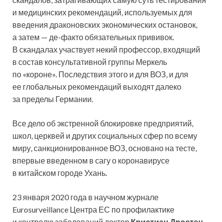
и
медицинских рекомендаций, используемых для
введения драконовских экономических остановок,
а затем — де-факто обязательных прививок.
В скандалах участвует некий профессор, входящий
в состав консультативной группы Меркель
по «короне». Последствия этого и для ВОЗ, и для
ее глобальных рекомендаций выходят далеко
за пределы Германии.
Все дело об экстренной блокировке предприятий,
школ, церквей и других социальных сфер по всему
миру, санкционированное ВОЗ, основано на тесте,
впервые введенном в сагу о коронавирусе
в китайском городе Ухань.
23 января 2020 года в научном журнале
Eurosurveillance Центра ЕС по профилактике
и контролю заболеваний доктор
Кристиан Дростен