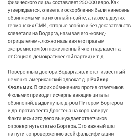
физического лица» составляет 250 000 евро. Как
утверждается, клевета и оскорбления были нанесены
обвиняемыми на их онлайн-сайте, а также в других
германских СМИ, которые злобно и без доказательств
клеветали на Водарга, называя его «ковид-
отрицателем», ложно называя его правым
экстремистом (он пожизненный член парламента
от Социал-демократической партии) и т. д.
Поверенным доктора Водарга является известный
немецко-американский адвокат д-р
Райнер
Фюльмих
. В своих обвинениях против ответчиков
Фюльмих приводит исчерпывающие цитаты
обвинений, выдвинутые д-ром Питером Боргером
и др. против теста Дростена на коронавирус.
Фактически это дело вынуждает ответчиков
опровергнуть статью Боргера. Это важный шаг
на пути к опровержению всей фальсификации