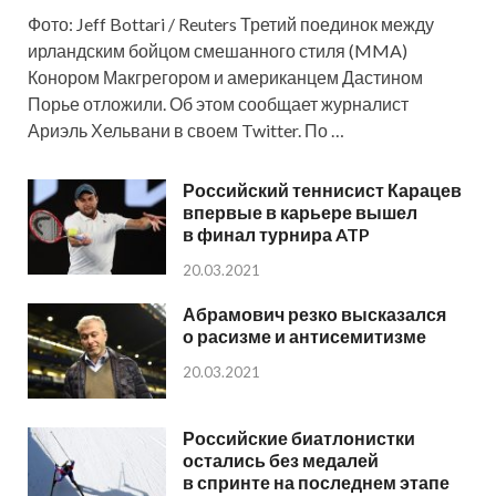
Фото: Jeff Bottari / Reuters Третий поединок между
ирландским бойцом смешанного стиля (MMA)
Конором Макгрегором и американцем Дастином
Порье отложили. Об этом сообщает журналист
Ариэль Хельвани в своем Twitter. По …
Российский теннисист Карацев
впервые в карьере вышел
в финал турнира ATP
20.03.2021
Абрамович резко высказался
о расизме и антисемитизме
20.03.2021
Российские биатлонистки
остались без медалей
в спринте на последнем этапе