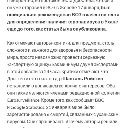
Невероятно, но протокол теста Дростена, который
он уже отправил в ВОЗ в Женеве 17 января,
был
официально рекомендован ВОЗ в качестве теста
для определения наличия коронавируса в Ухане
еще до того, как статья была опубликована
.
Как отмечают авторы-критики, для предмета, столь
сложного и важного для здоровья и безопасности
мира, просто невозможно провести серьезную
«экспертную оценку» как минимум двумя экспертами
в этой области за 24 часа. Критики отмечают, что
Дростен и его соавтор д-р
Шанталь Ройскен
не заявили о вопиющем конфликте интересов. Оба
они также являются членами редакционной коллегии
Eurosurveillance. Кроме того, как сообщает BBC
и Google Statistics, 21 января в мире было
зарегистрировано 6 смертей, связанных с уханьским
вирусом. Они спрашивают: «Почему авторы решили,