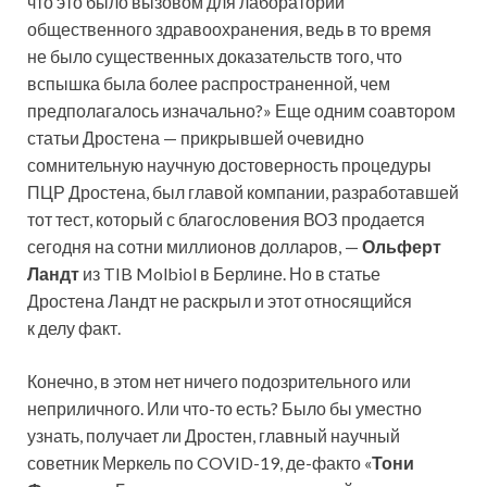
что это было вызовом для лабораторий
общественного здравоохранения, ведь в то время
не было существенных доказательств того, что
вспышка была более распространенной, чем
предполагалось изначально?» Еще одним соавтором
статьи Дростена — прикрывшей очевидно
сомнительную научную достоверность процедуры
ПЦР Дростена, был главой компании, разработавшей
тот тест, который с благословения ВОЗ продается
сегодня на сотни миллионов долларов, —
Ольферт
Ландт
из TIB Molbiol в Берлине. Но в статье
Дростена Ландт не раскрыл и этот относящийся
к делу факт.
Конечно, в этом нет ничего подозрительного или
неприличного. Или что-то есть? Было бы уместно
узнать, получает ли Дростен, главный научный
советник Меркель по COVID-19, де-факто «
Тони