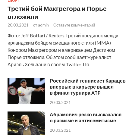
СПОРТ
Третий бой Макгрегора и Порье
отложили
20.03.2021
-
от
admin
-
Оставьте комментарий
Фото: Jeff Bottari / Reuters Третий поединок между
ирландским бойцом смешанного стиля (MMA)
Конором Макгрегором и американцем Дастином
Порье отложили. Об этом сообщает журналист
Ариэль Хельвани в своем Twitter. По …
Российский теннисист Карацев
впервые в карьере вышел
в финал турнира ATP
20.03.2021
Абрамович резко высказался
о расизме и антисемитизме
20.03.2021