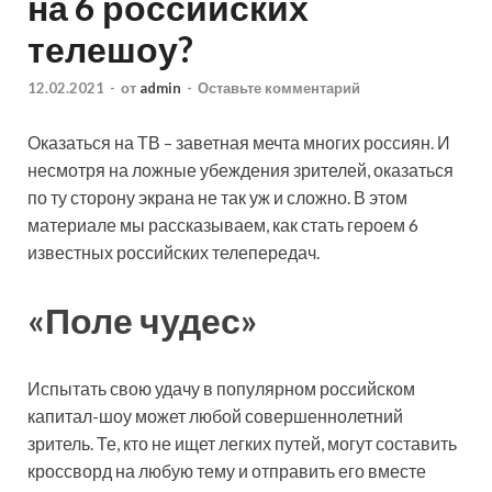
на 6 российских
телешоу?
12.02.2021
-
от
admin
-
Оставьте комментарий
Оказаться на ТВ – заветная мечта многих россиян. И
несмотря на ложные убеждения зрителей, оказаться
по ту сторону экрана не так уж и сложно. В этом
материале мы рассказываем, как стать героем 6
известных российских телепередач.
«Поле чудес»
Испытать свою удачу
в популярном российском
капитал-шоу может любой совершеннолетний
зритель. Те, кто не ищет легких путей, могут составить
кроссворд на любую тему и отправить его вместе