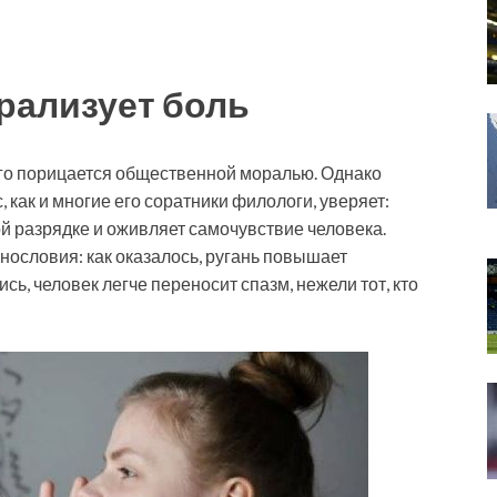
рализует боль
го порицается общественной моралью. Однако
как и многие его соратники филологи, уверяет:
й разрядке и оживляет самочувствие человека.
нословия: как оказалось, ругань повышает
ь, человек легче переносит спазм, нежели тот, кто