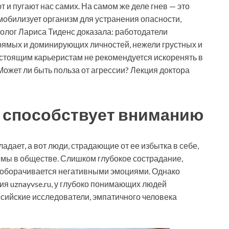
 и пугают нас самих. На самом же деле гнев — это
 мобилизует организм для устранения опасности,
холог Лариса Тиденс доказала: работодатели
прямых и доминирующих личностей, нежели грустных и
стоящим карьеристам не рекомендуется искоренять в
 Может ли быть польза от агрессии? Лекция доктора
 способствует вниманию
адает, а вот люди, страдающие от ее избытка в себе,
емы в обществе. Слишком глубокое сострадание,
 оборачивается негативными эмоциями. Однако
ия uznayvse.ru, у глубоко понимающих людей
оссийские исследователи, эмпатичного человека