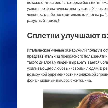
показало, что эгоисты, которые больше вним
успешнее фанатичных альтруистов. Ученые и
человека к себе положительно влияет на раб
разумный эгоизм?
Сплетни улучшают 
Итальянские ученые обнаружили пользу в о
представительниц прекрасного пола занятии 
такого диалога у людей вырабатывается бол
усиливающего любовь к «своим» людям. В рез
возможной беременности их знакомой спров
фона и мощный выброс окситоцина.