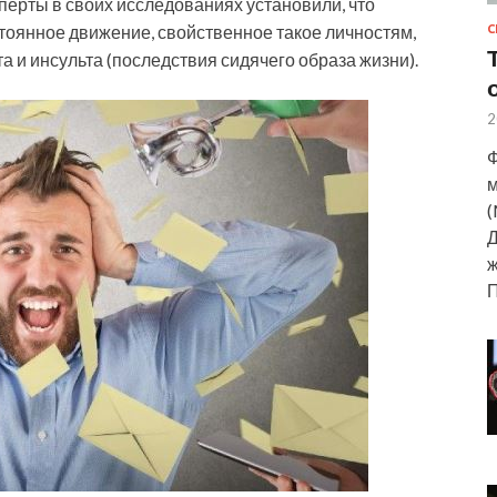
перты в своих исследованиях установили, что
тоянное движение, свойственное такое личностям,
С
 и инсульта (последствия сидячего образа жизни).
2
Ф
м
(
Д
ж