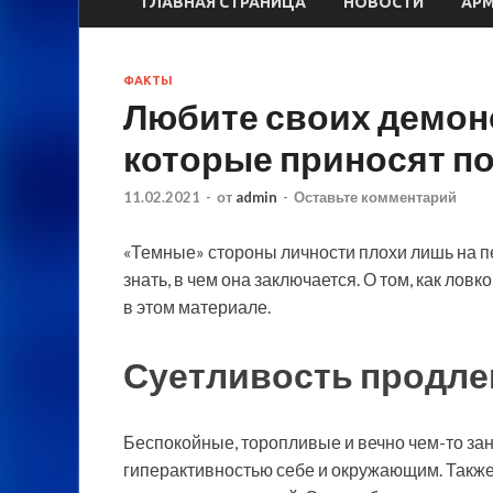
ГЛАВНАЯ СТРАНИЦА
НОВОСТИ
АР
ФАКТЫ
Любите своих демоно
которые приносят п
11.02.2021
-
от
admin
-
Оставьте комментарий
«Темные» стороны личности плохи лишь на пе
знать, в чем она заключается. О том, как ло
в этом материале.
Суетливость продле
Беспокойные, торопливые и вечно чем-то
зан
гиперактивностью себе и окружающим. Также 