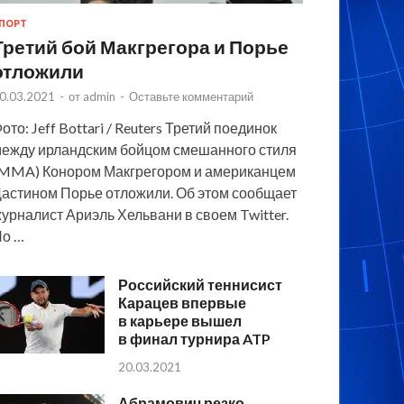
ПОРТ
Третий бой Макгрегора и Порье
отложили
0.03.2021
-
от
admin
-
Оставьте комментарий
ото: Jeff Bottari / Reuters Третий поединок
ежду ирландским бойцом смешанного стиля
MMA) Конором Макгрегором и американцем
астином Порье отложили. Об этом сообщает
урналист Ариэль Хельвани в своем Twitter.
По …
Российский теннисист
Карацев впервые
в карьере вышел
в финал турнира ATP
20.03.2021
Абрамович резко