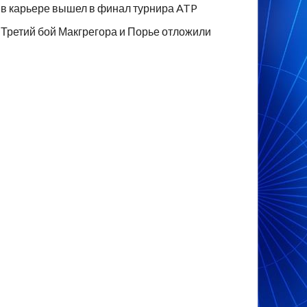
в карьере вышел в финал турнира ATP
Третий бой Макгрегора и Порье отложили