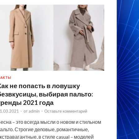
ФАКТЫ
Как не попасть в ловушку
безвкусицы, выбирая пальто:
тренды 2021 года
1.03.2021
-
от
admin
-
Оставьте комментарий
есна – это всегда мысли о новом и стильном
альто. Строгие деловые, романтичные,
кстравагантные, в стиле casual – моделей