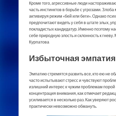
Кроме того, агрессивные люди настораживают
часть инстинктов в борьбе с угрозами. Злоба
активируя режим «бей или беги». Однако пси
предпочитают видеть у себя в штате злых, у
покладистых кандидатур. Именно поэтому на
себе природную злость и склонность к гневу.
Курпатова
Избыточная эмпатия
Эмпатию стремятся развить все, кто ею не обл
часто испытывают стресс и чувствуют пробл
излишний интерес к чужим проблемам порой
концентрация внимания, как отмечает редакц
усиливается в несколько раз. Как уверяют р
практически невозможно обмануть.