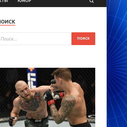
КТЫ
ЮМОР
ПОИСК