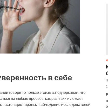
веренность в себе
1
ии говорят о пользе эгоизма, подчеркивая, что
В
аться на любые просьбы как раз-таки и ломает
п
как настоящие тираны. Наблюдение исследователей
э