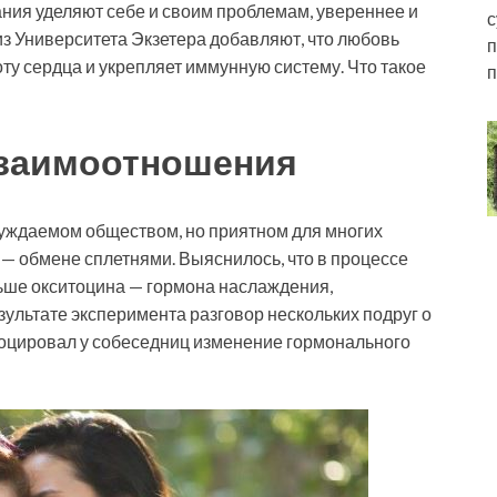
ания уделяют себе и своим проблемам, увереннее и
с
з Университета Экзетера добавляют, что любовь
п
оту сердца и укрепляет иммунную систему. Что такое
п
взаимоотношения
суждаемом обществом, но приятном для многих
— обмене сплетнями. Выяснилось, что в процессе
ьше окситоцина — гормона наслаждения,
ультате эксперимента разговор нескольких подруг о
оцировал у собеседниц изменение гормонального