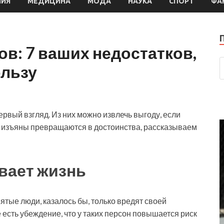
МИЯ
МЕДИЦИНА
МОДА
НАУКА
СПОРТ
ФА
в: 7 ваших недостатков,
ользу
рвый взгляд. Из них можно извлечь выгоду, если
вко изъяны превращаются в достоинства, рассказываем
вает жизнь
ятые люди, казалось бы, только вредят своей
есть убеждение, что у таких персон повышается риск