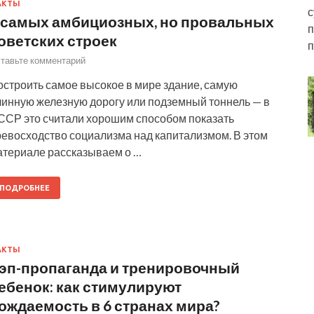
АКТЫ
с
 самых амбициозных, но провальных
п
оветских строек
п
тавьте комментарий
остроить самое высокое в мире здание, самую
линную железную дорогу или подземный тоннель — в
ССР это считали хорошим способом показать
ревосходство социализма над капитализмом. В этом
атериале рассказываем о …
ПОДРОБНЕЕ
АКТЫ
эп-пропаганда и тренировочный
ебенок: как стимулируют
ождаемость в 6 странах мира?