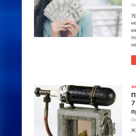
Ос
У
н
ка
п
н
Ф
П
7
п
Ос
Жи