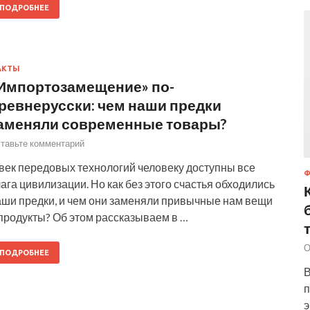
ПОДРОБНЕЕ
АКТЫ
Импортозамещение» по-
ревнерусски: чем наши предки
аменяли современные товары?
тавьте комментарий
 век передовых технологий человеку доступны все
ага цивилизации. Но как без этого счастья обходились
аши предки, и чем они заменяли привычные нам вещи
продукты? Об этом рассказываем в …
О
ПОДРОБНЕЕ
В
п
э