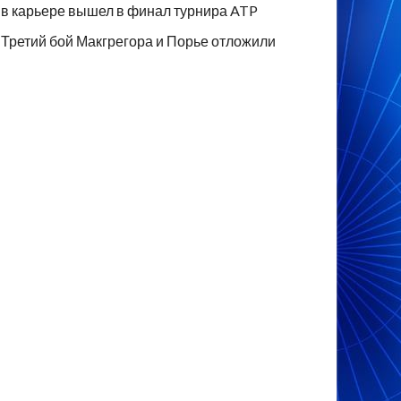
в карьере вышел в финал турнира ATP
Третий бой Макгрегора и Порье отложили