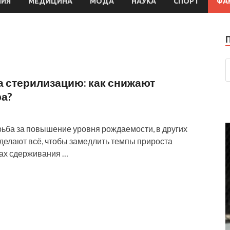
МИЯ
МЕДИЦИНА
МОДА
НАУКА
СПОРТ
ФА
а стерилизацию: как снижают
ра?
рьба за повышение уровня рождаемости, в других
делают всё, чтобы замедлить темпы прироста
бах сдерживания …