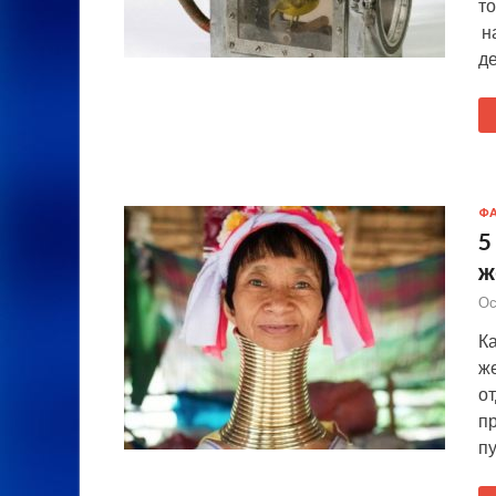
то
н
д
Ф
5
ж
Ос
К
ж
от
п
п