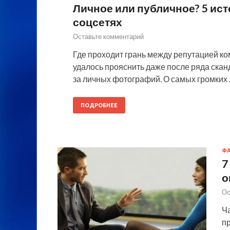
Личное или публичное? 5 ист
соцсетях
Оставьте комментарий
Где проходит грань между репутацией ко
удалось прояснить даже после ряда скан
за личных фотографий. О самых громких
ПОДРОБНЕЕ
Ф
7
о
Ос
Ч
п