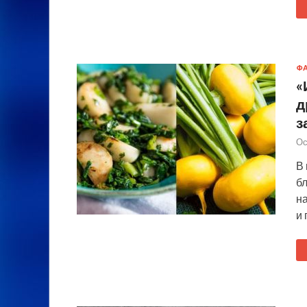
Ф
«
д
з
Ос
В
бл
н
и 