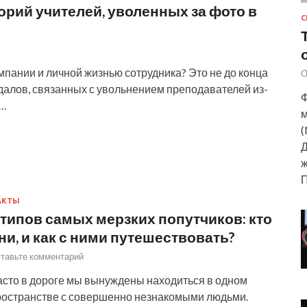
орий учителей, уволенных за фото в
С
мпании и личной жизнью сотрудника? Это не до конца
О
далов, связанных с увольнением преподавателей из-
Ф
 …
м
(
Д
ж
АКТЫ
 типов самых мерзких попутчиков: кто
ни, и как с ними путешествовать?
тавьте комментарий
асто в дороге мы вынуждены находиться в одном
ространстве с совершенно незнакомыми людьми.