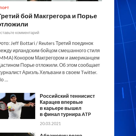
ПОРТ
Третий бой Макгрегора и Порье
отложили
ставьте комментарий
ото: Jeff Bottari / Reuters Третий поединок
ежду ирландским бойцом смешанного стиля
MMA) Конором Макгрегором и американцем
астином Порье отложили. Об этом сообщает
урналист Ариэль Хельвани в своем Twitter.
По …
Российский теннисист
Карацев впервые
в карьере вышел
в финал турнира ATP
20.03.2021
Абрамович резко