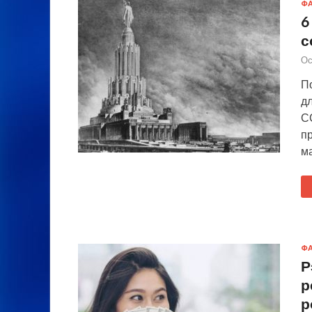
Ф
6
с
Ос
П
д
С
п
м
Ф
Р
р
р