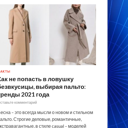
ФАКТЫ
Как не попасть в ловушку
безвкусицы, выбирая пальто:
тренды 2021 года
ставьте комментарий
есна – это всегда мысли о новом и стильном
альто. Строгие деловые, романтичные,
кстравагантные, в стиле casual – моделей