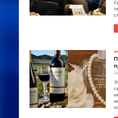
С
т
сл
Ф
П
п
Ос
Эт
са
не
не
п