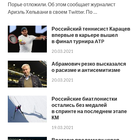
Порье отложили. Об этом сообщает журналист
Ариэль Хельвани в своем Twitter. По …
Российский теннисист Карацев
впервые в карьере вышел
в финал турнира ATP
20.03.2021
Абрамович резко высказался
о расизме и антисемитизме
20.03.2021
Российские биатлонистки
остались без медалей
в спринте на последнем этапе
КМ
19.03.2021
Вратарю проломили череп