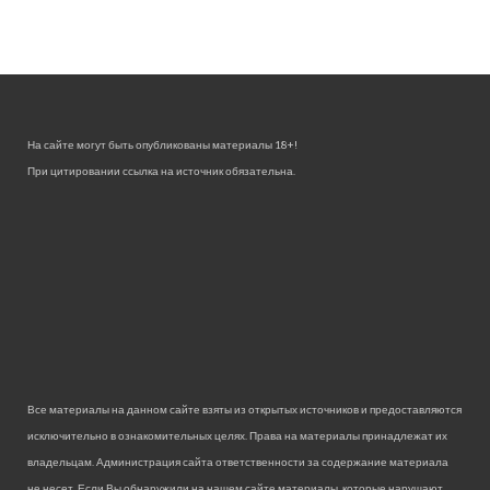
На сайте могут быть опубликованы материалы 18+!
При цитировании ссылка на источник обязательна.
Все материалы на данном сайте взяты из открытых источников и предоставляются
исключительно в ознакомительных целях. Права на материалы принадлежат их
владельцам. Администрация сайта ответственности за содержание материала
не несет. Если Вы обнаружили на нашем сайте материалы, которые нарушают