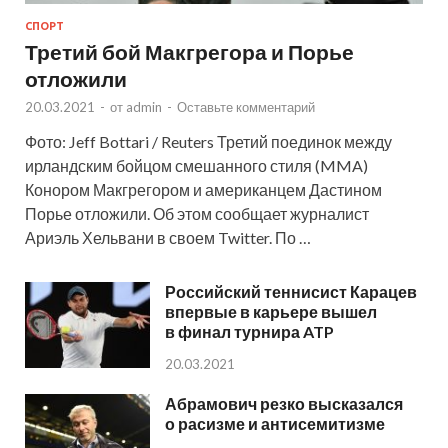
СПОРТ
Третий бой Макгрегора и Порье
отложили
20.03.2021
-
от
admin
-
Оставьте комментарий
Фото: Jeff Bottari / Reuters Третий поединок между
ирландским бойцом смешанного стиля (MMA)
Конором Макгрегором и американцем Дастином
Порье отложили. Об этом сообщает журналист
Ариэль Хельвани в своем Twitter. По …
Российский теннисист Карацев
впервые в карьере вышел
в финал турнира ATP
20.03.2021
Абрамович резко высказался
о расизме и антисемитизме