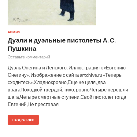
АРМИЯ
Дуэли и дуэльные пистолеты А. С.
Пушкина
Оставьте комментарий
Дуэль Онегина и Ленского. Иллюстрация к «Евгению
Онегину». Изображение с сайта artchive.ru «Теперь
сходитесь».Хладнокровно,Еще не целя, два
врагаПоходкой твердой, тихо, ровноЧетыре перешли
шага,Четыре смертные ступени.Свой пистолет тогда
Евгений,Не преставая
ПОДРОБНЕЕ