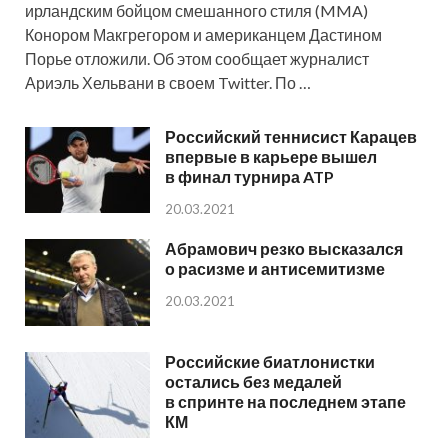
ирландским бойцом смешанного стиля (MMA)
Конором Макгрегором и американцем Дастином
Порье отложили. Об этом сообщает журналист
Ариэль Хельвани в своем Twitter. По …
Российский теннисист Карацев
впервые в карьере вышел
в финал турнира ATP
20.03.2021
Абрамович резко высказался
о расизме и антисемитизме
20.03.2021
Российские биатлонистки
остались без медалей
в спринте на последнем этапе
КМ