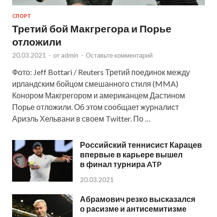
СПОРТ
Третий бой Макгрегора и Порье
отложили
20.03.2021
-
от
admin
-
Оставьте комментарий
Фото: Jeff Bottari / Reuters Третий поединок между
ирландским бойцом смешанного стиля (MMA)
Конором Макгрегором и американцем Дастином
Порье отложили. Об этом сообщает журналист
Ариэль Хельвани в своем Twitter. По …
Российский теннисист Карацев
впервые в карьере вышел
в финал турнира ATP
20.03.2021
Абрамович резко высказался
о расизме и антисемитизме