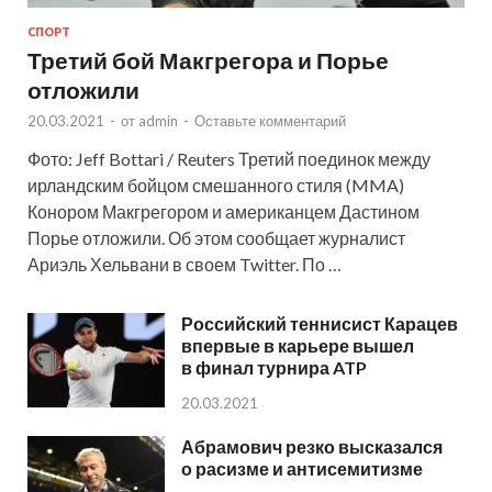
СПОРТ
Третий бой Макгрегора и Порье
отложили
20.03.2021
-
от
admin
-
Оставьте комментарий
Фото: Jeff Bottari / Reuters Третий поединок между
ирландским бойцом смешанного стиля (MMA)
Конором Макгрегором и американцем Дастином
Порье отложили. Об этом сообщает журналист
Ариэль Хельвани в своем Twitter. По …
Российский теннисист Карацев
впервые в карьере вышел
в финал турнира ATP
20.03.2021
Абрамович резко высказался
о расизме и антисемитизме