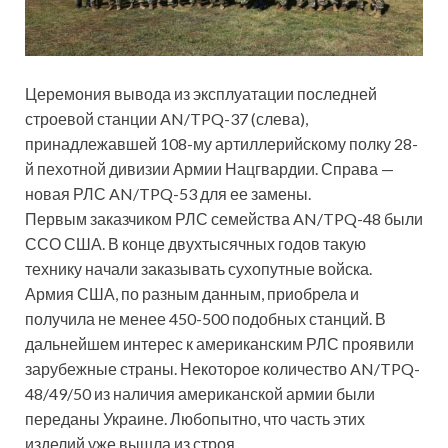
Церемония вывода из эксплуатации последней
строевой станции AN/TPQ-37 (слева),
принадлежавшей 108-му артиллерийскому полку 28-
й пехотной дивизии Армии Нацгвардии. Справа —
новая РЛС AN/TPQ-53 для ее замены.
Первым заказчиком РЛС семейства AN/TPQ-48 были
ССО США. В конце двухтысячных годов такую
технику начали заказывать сухопутные войска.
Армия США, по разным данным, приобрела и
получила не менее 450-500 подобных станций. В
дальнейшем интерес к американским РЛС проявили
зарубежные страны. Некоторое количество AN/TPQ-
48/49/50 из наличия американской армии были
переданы Украине. Любопытно, что часть этих
изделий уже вышла из строя.