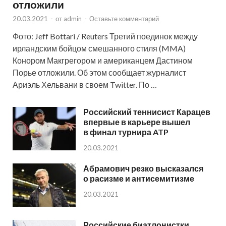
отложили
20.03.2021
-
от
admin
-
Оставьте комментарий
Фото: Jeff Bottari / Reuters Третий поединок между
ирландским бойцом смешанного стиля (MMA)
Конором Макгрегором и американцем Дастином
Порье отложили. Об этом сообщает журналист
Ариэль Хельвани в своем Twitter. По …
Российский теннисист Карацев
впервые в карьере вышел
в финал турнира ATP
20.03.2021
Абрамович резко высказался
о расизме и антисемитизме
20.03.2021
Российские биатлонистки