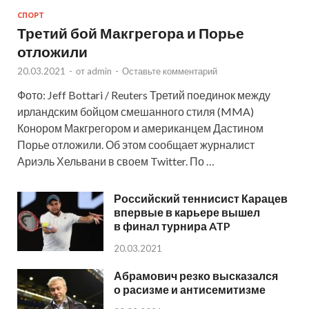
СПОРТ
Третий бой Макгрегора и Порье
отложили
20.03.2021
-
от
admin
-
Оставьте комментарий
Фото: Jeff Bottari / Reuters Третий поединок между
ирландским бойцом смешанного стиля (MMA)
Конором Макгрегором и американцем Дастином
Порье отложили. Об этом сообщает журналист
Ариэль Хельвани в своем Twitter. По …
Российский теннисист Карацев
впервые в карьере вышел
в финал турнира ATP
20.03.2021
Абрамович резко высказался
о расизме и антисемитизме