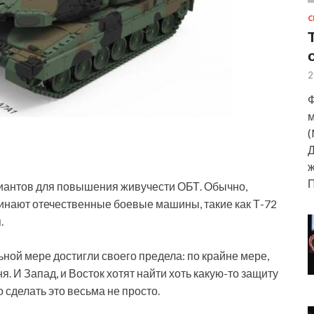
С
2
Ф
м
(
Д
ж
ариантов для повышения живучести ОБТ. Обычно,
минают отечественные боевые машины, такие как Т-72
.
ьной мере достигли своего предела: по крайне мере,
. И Запад, и Восток хотят найти хоть какую-то защиту
 сделать это весьма не просто.