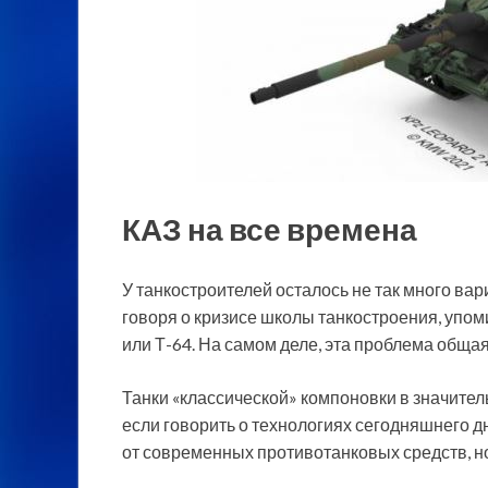
КАЗ на все времена
У танкостроителей осталось не так много в
говоря о кризисе школы танкостроения, упо
или Т-64. На самом деле, эта проблема общая
Танки «классической»
компоновки в значител
если говорить о технологиях сегодняшнего дня
от современных противотанковых средств, но