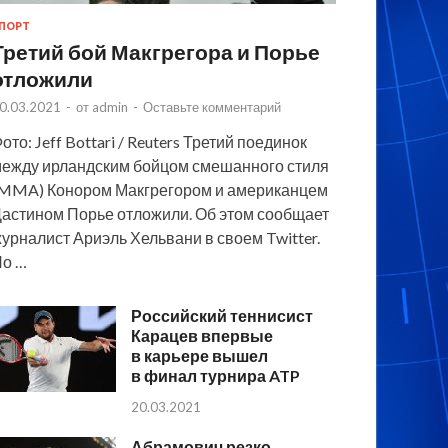
ПОРТ
Третий бой Макгрегора и Порье
отложили
0.03.2021
-
от
admin
-
Оставьте комментарий
ото: Jeff Bottari / Reuters Третий поединок
ежду ирландским бойцом смешанного стиля
MMA) Конором Макгрегором и американцем
астином Порье отложили. Об этом сообщает
урналист Ариэль Хельвани в своем Twitter.
По …
Российский теннисист
Карацев впервые
в карьере вышел
в финал турнира ATP
20.03.2021
Абрамович резко