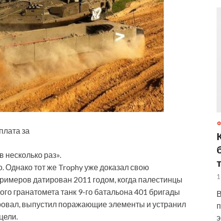
плата за
 несколько раз».
но. Однако тот же Trophy уже доказал свою
1
примеров датирован 2011 годом, когда палестинцы
ого гранатомета танк 9-го батальона 401 бригады
В
ировал, выпустил поражающие элементы и устранил
п
цели.
э