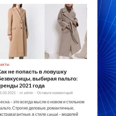
ФАКТЫ
Как не попасть в ловушку
безвкусицы, выбирая пальто:
тренды 2021 года
1.03.2021
-
от
admin
-
Оставьте комментарий
есна – это всегда мысли о новом и стильном
альто. Строгие деловые, романтичные,
кстравагантные, в стиле casual – моделей