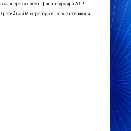
в карьере вышел в финал турнира ATP
Третий бой Макгрегора и Порье отложили