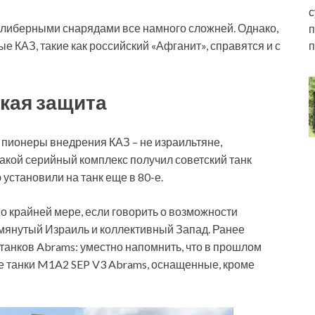
с
либерными снарядами все намного сложней. Однако,
п
п
КАЗ, такие как российский «Афганит», справятся и с
кая защита
о пионеры внедрения КАЗ – не израильтяне,
акой серийный комплекс получил советский танк
 установили на танк еще в 80-е.
по крайней мере, если говорить о возможности
мянутый Израиль и коллективный Запад. Ранее
танков Abrams: уместно напомнить, что в прошлом
 танки M1A2 SEP V3 Abrams, оснащенные, кроме