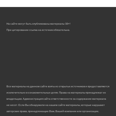
На сайте могут быть опубликованы материалы 18+!
При цитировании ссылка на источник обязательна.
Все материалы на данном сайте взяты из открытых источников и предоставляются
исключительно в ознакомительных целях. Права на материалы принадлежат их
владельцам. Администрация сайта ответственности за содержание материала
не несет. Если Вы обнаружили на нашем сайте материалы, которые нарушают
авторские права, принадлежащие Вам, Вашей компании или организации,