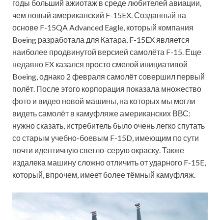
годы больший ажиотаж в среде любителей авиации,
чем новый американский F-15EX. Созданный на
основе F-15QA Advanced Eagle, который компания
Boeing разработала для Катара, F-15EX является
наиболее продвинутой версией
самолёта F-15. Еще
недавно EX казался просто смелой инициативой
Boeing, однако 2 февраля самолёт совершил первый
полёт. После этого корпорация показала множество
фото и видео новой машины, на которых мы могли
видеть самолёт в камуфляже американских ВВС:
нужно сказать, истребитель было очень легко спутать
со старым учебно-боевым F-15D, имеющим по сути
почти идентичную светло-серую окраску. Также
издалека машину сложно отличить от ударного F-15E,
который, впрочем, имеет более тёмный камуфляж.