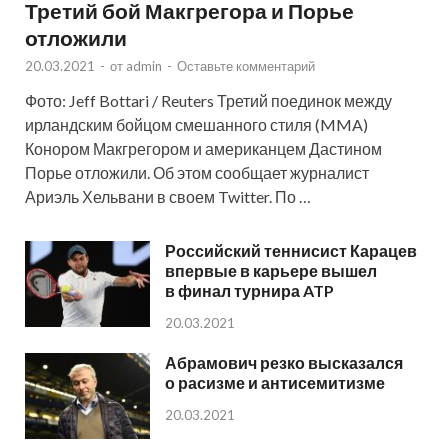
Третий бой Макгрегора и Порье
отложили
20.03.2021
-
от
admin
-
Оставьте комментарий
Фото: Jeff Bottari / Reuters Третий поединок между
ирландским бойцом смешанного стиля (MMA)
Конором Макгрегором и американцем Дастином
Порье отложили. Об этом сообщает журналист
Ариэль Хельвани в своем Twitter. По …
Российский теннисист Карацев
впервые в карьере вышел
в финал турнира ATP
20.03.2021
Абрамович резко высказался
о расизме и антисемитизме
20.03.2021