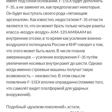
имеет под собой оснований. F-15EX будет дополнять
F-35, а не заменит их, как предполагают некоторые.
Он будет выступать своего рода «летающим
арсеналом». Как известно, недостатком F-35 отчасти
является то, что он может брать только четыре ракеты
класса «воздух-воздух» AIM-120 AMRAAM во
внутренние отсеки, в то время как усиление военно-
воздушного потенциала России и КНР говорит о том,
что этого может быть мало. В числе планов
американцев — усиление вооружения F-35 путём
увеличения носимых внутри ракет до шести. Однако
когда именно строевые машины получат такую
возможность — неизвестно. В этом смысле
появление F-15EX вполне оправданно (помимо того,
что самолёт видят платформой для ударных
вооружений).
Подобный «дуализм поколений», кстати,