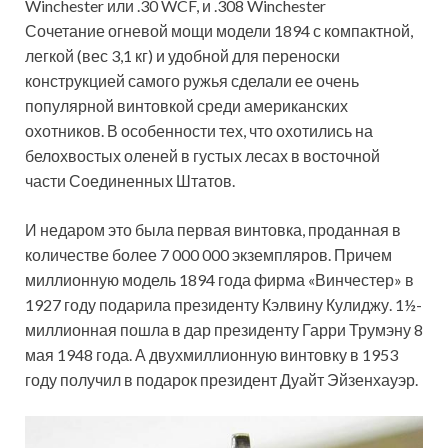
Winchester или .30 WCF, и .308 Winchester
Сочетание огневой мощи модели 1894 с компактной,
легкой (вес 3,1 кг) и удобной для переноски
конструкцией самого ружья сделали ее очень
популярной винтовкой среди американских
охотников. В особенности тех, что охотились на
белохвостых оленей в густых лесах в восточной
части Соединенных Штатов.
И недаром это была первая винтовка, проданная в
количестве более 7 000 000 экземпляров. Причем
миллионную модель 1894 года фирма «Винчестер» в
1927 году подарила президенту Кэлвину Кулиджу. 1½-
миллионная пошла в дар президенту Гарри Трумэну 8
мая 1948 года. А двухмиллионную винтовку в 1953
году получил в подарок президент Дуайт Эйзенхауэр.