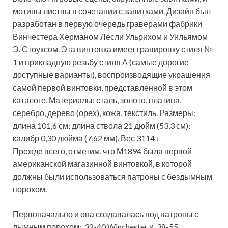
мотивы листвы в сочетании с завитками. Дизайн был
разработан в первую очередь граверами фабрики
Винчестера Херманом Лесли Ульрихом и Уильямом
Э. Стоуксом. Эта винтовка имеет гравировку стиля №
1 и прикладную резьбу стиля А (самые дорогие
доступные варианты), воспроизводящие украшения
самой первой винтовки, представленной в этом
каталоге. Материалы: сталь, золото, платина,
серебро, дерево (орех), кожа, текстиль. Размеры:
длина 101,6 см; длина ствола 21 дюйм (53,3 см);
калибр 0,30 дюйма (7,62 мм). Вес 3114 г
Прежде всего, отметим, что М1894 была первой
американской магазинной винтовкой, в которой
должны были использоваться патроны с бездымным
порохом.
Первоначально и она создавалась под патроны с
дымным порохом: .32-40 Winchester и .38-55