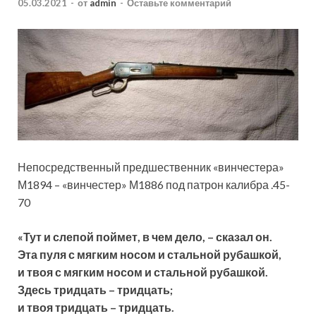
05.03.2021
-
от
admin
-
Оставьте комментарий
Непосредственный предшественник «винчестера»
М1894 – «винчестер» М1886 под патрон калибра .45-
70
«Тут и слепой поймет, в чем дело, – сказал он.
Эта пуля с мягким носом и стальной рубашкой,
и твоя с мягким носом и стальной рубашкой.
Здесь тридцать – тридцать;
и твоя
тридцать – тридцать.