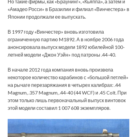
Но такие фирмы, как «Браунинг», «Кьяппа», а затем и
«Амадео Росси» в Бразилии и филиал «Винчестера» в
Японии продолжали ее выпускать.
В 1997 году «Винчестер» вновь изготовила
ограниченную партию M1892. А в ноябре 2006 года
анонсировала выпуск модели 1892 юбилейной 100-
летней модели «Джон Уэйн» под патроны .44-40.
В начале 2012 года компания вновь произвела
некоторое количество карабинов с «большой петлей»
на рычаге перезаряжания в четырех калибрах: .44
Magnum, .357 Magnum, .44-40 (44 WCF) и .45 Colt. При
этом только лишь первоначальный выпуск винтовок
этой модели составил 1 007 608 экземпляров.