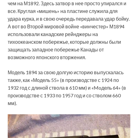
чем на М1892. Здесь затвор в нее просто упирался и
все. Круглая «мишень» на пластине служила для
удара курка, и в свою очередь передавала удар бойку.
А вот во Второй мировой войне «винчестер» М1894
использовали канадские рейнджеры на
тихоокеанском побережье, которые должны были
защищать западное побережье Канады от
возможного японского вторжения.
Модель 1894 за свою долгую историю выпускалась
также, как «Модель 55» (в производстве с 1924 по
1932 год с длиной ствола в 610 мм) и «Moдель 64» (в
производстве с 1933 по 1957 год и со стволом 660
мм).