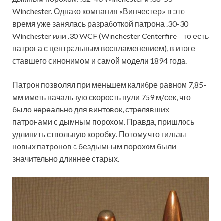
Winchester. Однако компания «Винчестер» в это
время уже занялась разработкой патрона .30-30
Winchester или .30 WCF (Winchester Centerfire – то есть
патрона с центральным воспламенением), в итоге
ставшего синонимом и самой модели 1894 года.
Патрон позволял при меньшем калибре равном 7,85-
мм иметь начальную скорость пули 759 м/сек, что
было нереально для винтовок, стрелявших
патронами с дымным порохом. Правда, пришлось
удлинить ствольную коробку. Потому что гильзы
новых патронов с бездымным порохом были
значительно длиннее старых.