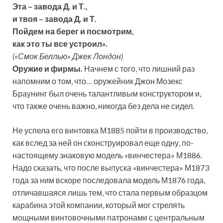
Эта – завода Д. и Т.,
и твоя – завода Д. и Т.
Пойдем на берег и посмотрим,
как это ты все устроил».
(«Смок Беллью» Джек Лондон)
Оружие и фирмы.
Начнем с того, что лишний раз
напомним о том, что… оружейник Джон Мозекс
Браунинг был очень талантливым конструктором и,
что также очень важно, никогда без дела не сидел.
Не успела его винтовка М1885 пойти в производство,
как вслед за ней он сконструировал еще одну, по-
настоящему знаковую модель «винчестера» М1886.
Надо сказать, что после выпуска «винчестера» М1873
года за ним вскоре последовала модель М1876 года,
отличавшаяся лишь тем, что стала первым образцом
карабина этой компании, который мог стрелять
мощными винтовочными патронами с центральным