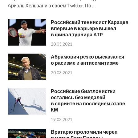
Ариэль Хельвани в своем Twitter. По …
Российский теннисист Карацев
впервые в карьере вышел
в финал турнира ATP
20.03.2021
Абрамович резко высказался
о расизме и антисемитизме
20.03.2021
Российские биатлонистки
остались без медалей
в спринте на последнем этапе
КМ
19.03.2021
Вратарю проломили череп
в матче Лиги Европы