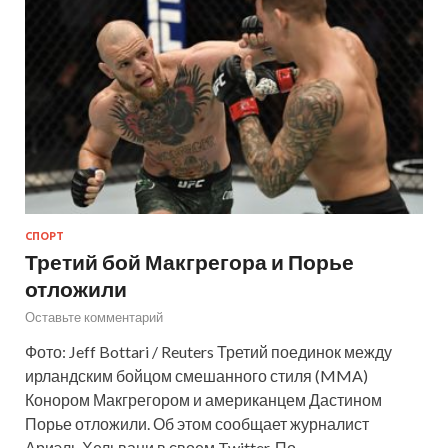
СПОРТ
Третий бой Макгрегора и Порье
отложили
Оставьте комментарий
Фото: Jeff Bottari / Reuters Третий поединок между
ирландским бойцом смешанного стиля (MMA)
Конором Макгрегором и американцем Дастином
Порье отложили. Об этом сообщает журналист
Ариэль Хельвани в своем Twitter. По …