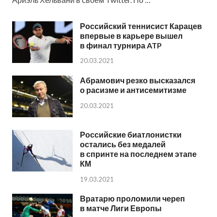
Российский теннисист Карацев
впервые в карьере вышел
в финал турнира ATP
20.03.2021
Абрамович резко высказался
о расизме и антисемитизме
20.03.2021
Российские биатлонистки
остались без медалей
в спринте на последнем этапе
КМ
19.03.2021
Вратарю проломили череп
в матче Лиги Европы