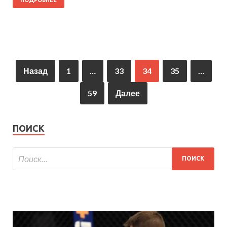
Назад
1
…
33
34
35
…
59
Далее
ПОИСК