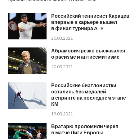
Российский теннисист Карацев
впервые в карьере вышел
в финал турнира ATP
20.03.2021
Абрамович резко высказался
о расизме и антисемитизме
20.03.2021
Российские биатлонистки
остались без медалей
в спринте на последнем этапе
КМ
19.03.2021
Вратарю проломили череп
в матче Лиги Европы