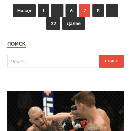
Назад
1
…
6
7
8
…
32
Далее
ПОИСК