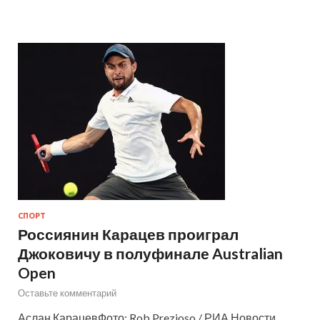
СПОРТ
Россиянин Карацев проиграл
Джоковичу в полуфинале Australian
Open
Оставьте комментарий
Аслан КарацевФото: Rob Prezioso / РИА Новости