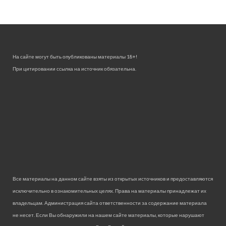
На сайте могут быть опубликованы материалы 18+!
При цитировании ссылка на источник обязательна.
Все материалы на данном сайте взяты из открытых источников и предоставляются
исключительно в ознакомительных целях. Права на материалы принадлежат их
владельцам. Администрация сайта ответственности за содержание материала
не несет. Если Вы обнаружили на нашем сайте материалы, которые нарушают