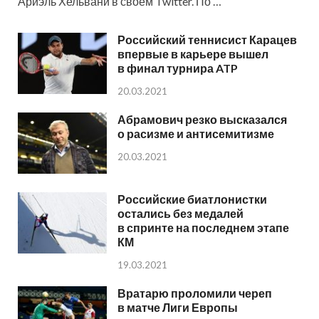
Ариэль Хельвани в своем Twitter. По …
Российский теннисист Карацев
впервые в карьере вышел
в финал турнира ATP
20.03.2021
Абрамович резко высказался
о расизме и антисемитизме
20.03.2021
Российские биатлонистки
остались без медалей
в спринте на последнем этапе
КМ
19.03.2021
Вратарю проломили череп
в матче Лиги Европы