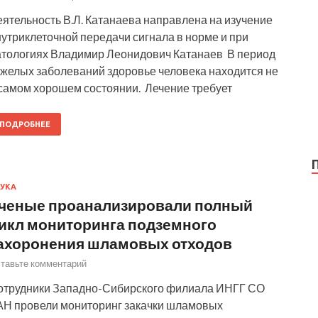
ятельность В.Л. Катанаева направлена на изучение
утриклеточной передачи сигнала в норме и при
атологиях Владимир Леонидович Катанаев В период
яжелых заболеваний здоровье человека находится не
 самом хорошем состоянии. Лечение требует
ПОДРОБНЕЕ
УКА
ченые проанализировали полный
икл мониторинга подземного
ахоронения шламовых отходов
тавьте комментарий
отрудники Западно-Сибирского филиала ИНГГ СО
АН провели мониторинг закачки шламовых