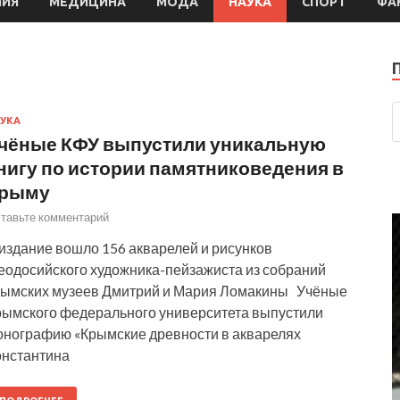
МИЯ
МЕДИЦИНА
МОДА
НАУКА
СПОРТ
ФА
УКА
чёные КФУ выпустили уникальную
нигу по истории памятниковедения в
рыму
тавьте комментарий
 издание вошло 156 акварелей и рисунков
еодосийского художника-пейзажиста из собраний
рымских музеев Дмитрий и Мария Ломакины Учёные
рымского федерального университета выпустили
онографию «Крымские древности в акварелях
онстантина