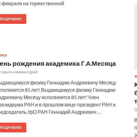
8 февраля на торжественной
ПОДРОБНЕЕ
УКА
ень рождения академика Г.А.Месяца
тавьте комментарий
ыдающемуся физику Геннадию Андреевичу Месяцу
сполняется 85 лет! Выдающемуся физику Геннадию
ндреевичу Месяцу исполняется 85 лет! Член
резидиума РАН и в прошлом вице-президент РАН и
О
редседатель УрО РАН Геннадий Андреевич …
В
п
ПОДРОБНЕЕ
э