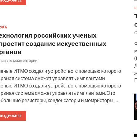
ПОДРОБНЕЕ
С
УКА
О
ехнология российских ученых
простит создание искусственных
Ф
рганов
м
(
тавьте комментарий
Д
ченые ИТМО создали устройство, с помощью которого
ж
ервная система сможет управлять имплантами
ченые ИТМО создали устройство, с помощью которого
ервная система сможет управлять имплантами. Это
ебольшие резисторы, конденсаторы и мемристоры …
ПОДРОБНЕЕ