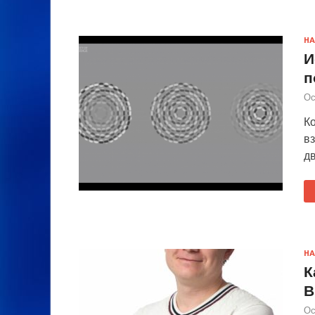
НА
И
п
Ос
К
вз
д
НА
К
В
Ос