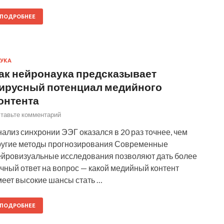
ПОДРОБНЕЕ
УКА
ак нейронаука предсказывает
ирусный потенциал медийного
онтента
тавьте комментарий
ализ синхронии ЭЭГ оказался в 20 раз точнее, чем
ругие методы прогнозирования Современные
ейровизуальные исследования позволяют дать более
чный ответ на вопрос — какой медийный контент
меет высокие шансы стать …
ПОДРОБНЕЕ