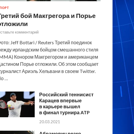
ПОРТ
Третий бой Макгрегора и Порье
отложили
ставьте комментарий
ото: Jeff Bottari / Reuters Третий поединок
ежду ирландским бойцом смешанного стиля
MMA) Конором Макгрегором и американцем
астином Порье отложили. Об этом сообщает
урналист Ариэль Хельвани в своем Twitter.
По …
Российский теннисист
Карацев впервые
в карьере вышел
в финал турнира ATP
20.03.2021
Абрамович резко