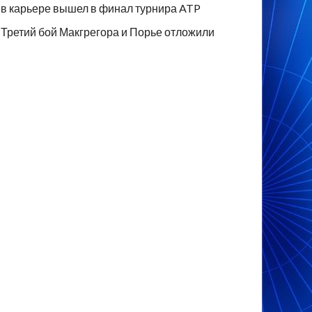
в карьере вышел в финал турнира ATP
Третий бой Макгрегора и Порье отложили