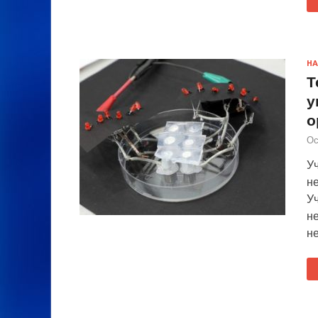
НА
Т
у
о
Ос
У
н
У
н
н