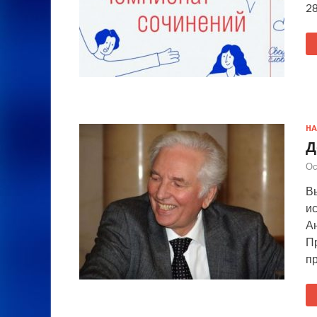
2
НА
Д
Ос
В
и
А
П
п