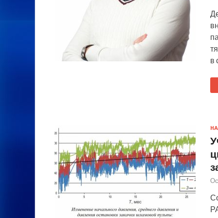
Де
вн
п
т
в
НА
У
ц
з
Ос
С
Р