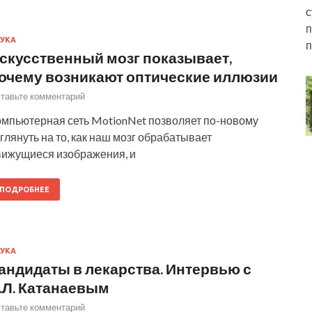
с
п
УКА
п
скусственный мозг показывает,
очему возникают оптические иллюзии
тавьте комментарий
омпьютерная сеть MotionNet позволяет по-новому
глянуть на то, как наш мозг обрабатывает
вижущиеся изображения, и
ПОДРОБНЕЕ
УКА
андидаты в лекарства. Интервью с
.Л. Катанаевым
тавьте комментарий