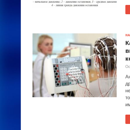
НА
К
в
к
Ос
Ан
д
н
то
и