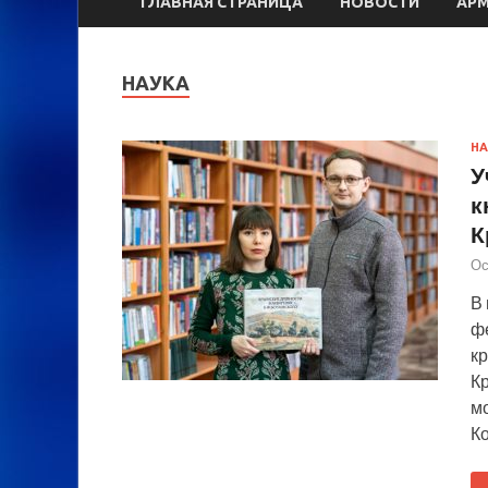
ГЛАВНАЯ СТРАНИЦА
НОВОСТИ
АР
НАУКА
НА
У
к
К
Ос
В
ф
к
К
м
К