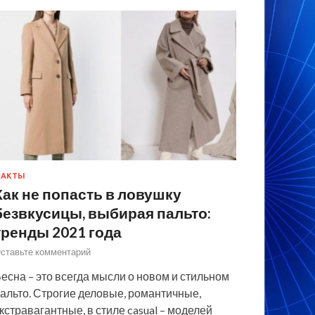
ФАКТЫ
Как не попасть в ловушку
безвкусицы, выбирая пальто:
тренды 2021 года
ставьте комментарий
есна – это всегда мысли о новом и стильном
альто. Строгие деловые, романтичные,
кстравагантные, в стиле casual – моделей