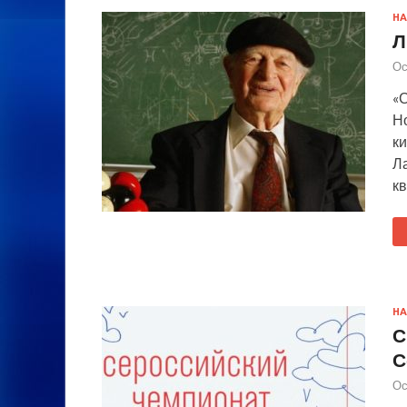
НА
Л
Ос
«
Н
ки
Л
кв
НА
С
С
Ос