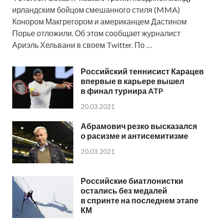
ирландским бойцом смешанного стиля (MMA)
Конором Макгрегором и американцем Дастином
Порье отложили. Об этом сообщает журналист
Ариэль Хельвани в своем Twitter. По …
Российский теннисист Карацев
впервые в карьере вышел
в финал турнира ATP
20.03.2021
Абрамович резко высказался
о расизме и антисемитизме
20.03.2021
Российские биатлонистки
остались без медалей
в спринте на последнем этапе
КМ