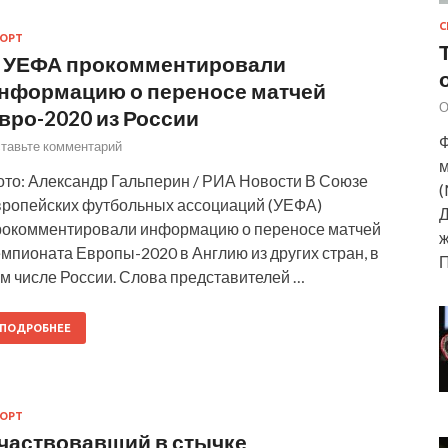
С
ОРТ
 УЕФА прокомментировали
нформацию о переносе матчей
О
вро-2020 из России
Ф
тавьте комментарий
м
ото: Александр Гальперин / РИА Новости В Союзе
(
вропейских футбольных ассоциаций (УЕФА)
Д
рокомментировали информацию о переносе матчей
ж
мпионата Европы-2020 в Англию из других стран, в
ом числе России. Слова представителей …
ПОДРОБНЕЕ
ОРТ
частвовавший в стычке