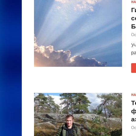
НА
Г
с
Б
Ос
У
р
НА
Т
ф
а
Ос