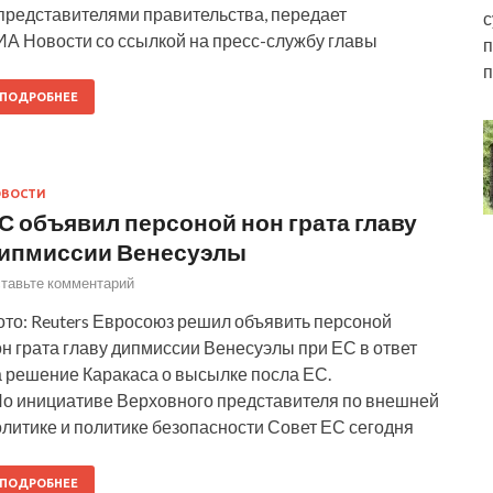
 представителями правительства, передает
с
ИА Новости со ссылкой на пресс-службу главы
п
п
ПОДРОБНЕЕ
ОВОСТИ
С объявил персоной нон грата главу
ипмиссии Венесуэлы
тавьте комментарий
ото: Reuters Евросоюз решил объявить персоной
н грата главу дипмиссии Венесуэлы при ЕС в ответ
а решение Каракаса о высылке посла ЕС.
По инициативе Верховного представителя по внешней
олитике и политике безопасности Совет ЕС сегодня
ПОДРОБНЕЕ