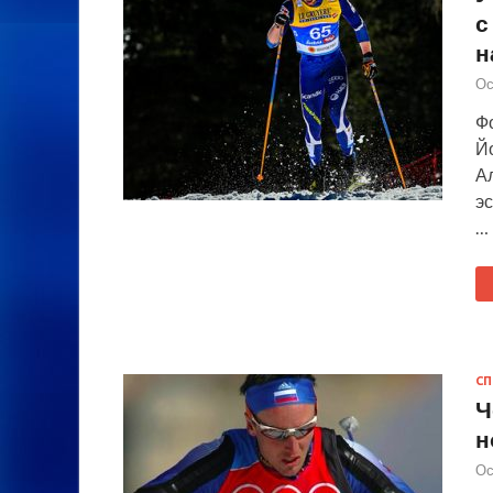
с
н
Ос
Ф
Й
А
эс
…
СП
Ч
н
Ос