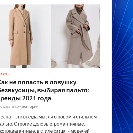
ФАКТЫ
Как не попасть в ловушку
безвкусицы, выбирая пальто:
тренды 2021 года
ставьте комментарий
есна – это всегда мысли о новом и стильном
альто. Строгие деловые, романтичные,
кстравагантные, в стиле casual – моделей