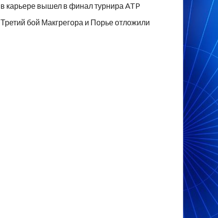
в карьере вышел в финал турнира ATP
Третий бой Макгрегора и Порье отложили