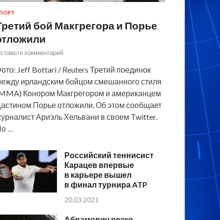
ПОРТ
Третий бой Макгрегора и Порье
отложили
ставьте комментарий
ото: Jeff Bottari / Reuters Третий поединок
ежду ирландским бойцом смешанного стиля
MMA) Конором Макгрегором и американцем
астином Порье отложили. Об этом сообщает
урналист Ариэль Хельвани в своем Twitter.
По …
Российский теннисист
Карацев впервые
в карьере вышел
в финал турнира ATP
20.03.2021
Абрамович резко