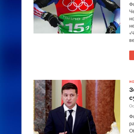
Ф
Ч
н
н
«
в
Н
З
с
Ос
Ф
ра
О