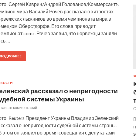
ото: Сергей Киврин/Андрей Голованов/Коммерсантъ
емпион мира Василий Рочев рассказал о хитростях
орвежских лыжников во время чемпионата мира в
емецком Оберстдорфе. Его слова приводит
Чемпионат.com». Рочев заявил, что норвежцы заняли
есь …
ПОДРОБНЕЕ
ОВОСТИ
еленский рассказал о непригодности
удебной системы Украины
тавьте комментарий
О
ото: Reuters Президент Украины Владимир Зеленский
В
ссказал о непригодности судебной системы страны.
п
б этом он заявил во время совещания с депутатами
э