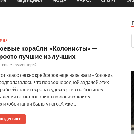
МИЯ
МЕДИЦИНА
МОДА
НАУКА
СПОРТ
ФА
РМИЯ
оевые корабли. «Колонисты» —
росто лучшие из лучших
тавьте комментарий
от класс легких крейсеров еще называли «Колони».
редполагалось, что первоочередной задачей этих
ораблей станет охрана судоходства на большом
алении от метрополии, в колониях, коих у
еликобритании было много. А уже …
ПОДРОБНЕЕ