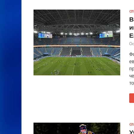
СП
В
и
Е
Ос
Ф
е
п
че
т
СП
У