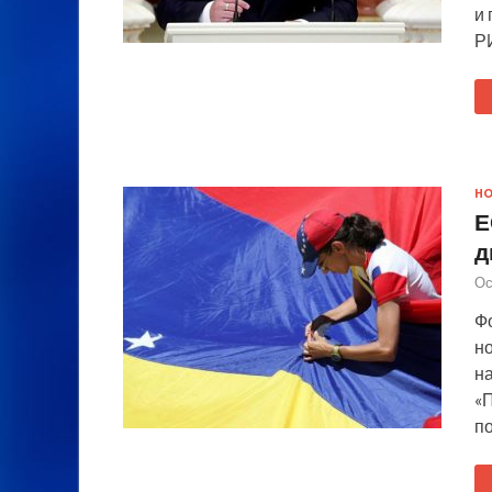
и
Р
Н
Е
д
Ос
Ф
но
н
«
п