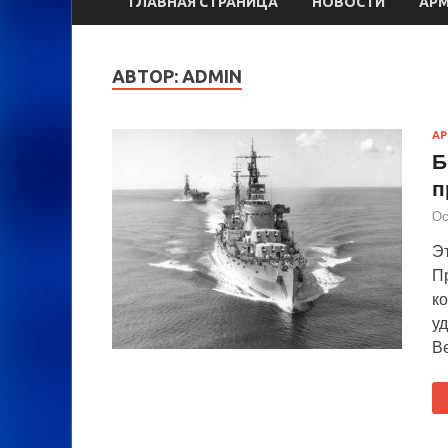
ГЛАВНАЯ СТРАНИЦА
НОВОСТИ
АР
АВТОР:
ADMIN
А
Б
п
Ос
Эт
П
к
уд
В