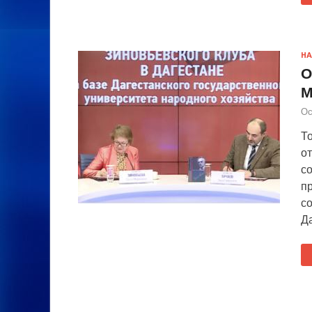
НА
О
М
Ос
Т
о
с
п
с
Д