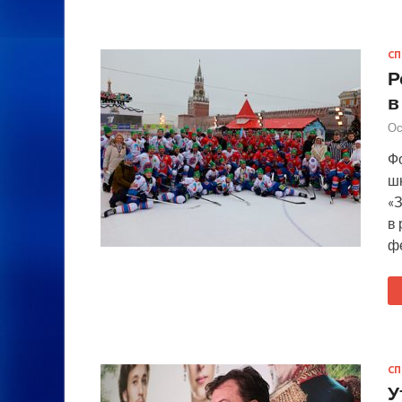
СП
Р
в
Ос
Ф
ш
«
в 
ф
СП
У