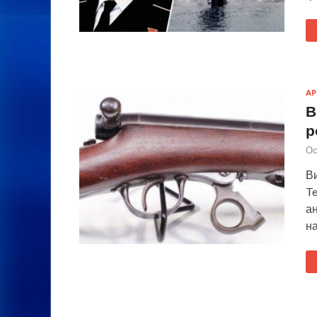
А
В
р
Ос
Ви
Te
ан
на