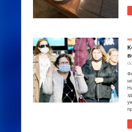
М
К
в
Ос
Ф
не
Н
з
уж
п