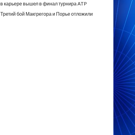
в карьере вышел в финал турнира ATP
Третий бой Макгрегора и Порье отложили