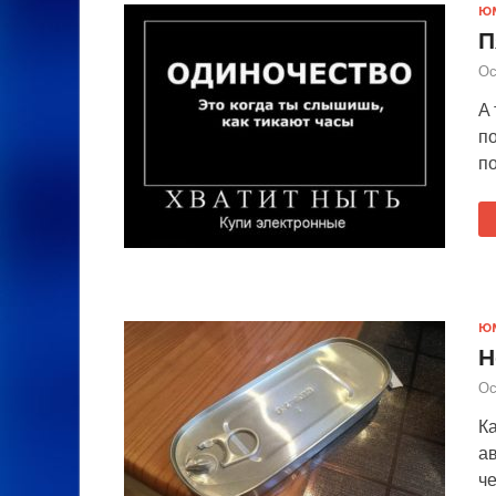
Ю
П
Ос
А
п
по
Ю
Н
Ос
Ка
ав
че