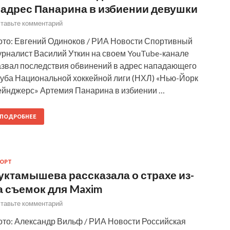
 адрес Панарина в избиении девушки
тавьте комментарий
ото: Евгений Одиноков / РИА Новости Спортивный
урналист Василий Уткин на своем YouTube-канале
азвал последствия обвинений в адрес нападающего
луба Национальной хоккейной лиги (НХЛ) «Нью-Йорк
ейнджерс» Артемия Панарина в избиении …
ПОДРОБНЕЕ
ОРТ
уктамышева рассказала о страхе из-
а съемок для Maxim
тавьте комментарий
ото: Александр Вильф / РИА Новости Российская