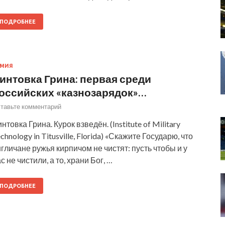
ПОДРОБНЕЕ
РМИЯ
интовка Грина: первая среди
оссийских «казнозарядок»…
тавьте комментарий
нтовка Грина. Курок взведён. (Institute of Military
chnology in Titusville, Florida) «Скажите Государю, что
гличане ружья кирпичом не чистят: пусть чтобы и у
с не чистили, а то, храни Бог, …
ПОДРОБНЕЕ