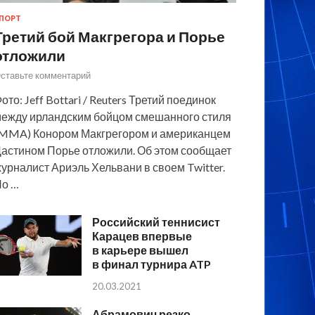
ПОРТ
Третий бой Макгрегора и Порье
отложили
ставьте комментарий
ото: Jeff Bottari / Reuters Третий поединок
ежду ирландским бойцом смешанного стиля
MMA) Конором Макгрегором и американцем
астином Порье отложили. Об этом сообщает
урналист Ариэль Хельвани в своем Twitter.
По …
Российский теннисист
Карацев впервые
в карьере вышел
в финал турнира ATP
20.03.2021
Абрамович резко