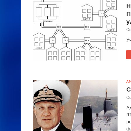
Н
П
у
Ос
У
А
С
Ос
Ад
RT
р
ф