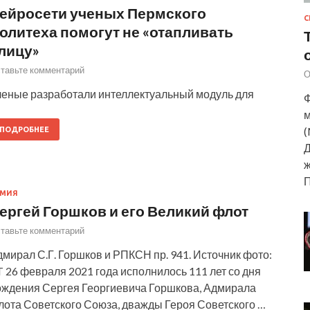
ейросети ученых Пермского
С
олитеха помогут не «отапливать
лицу»
тавьте комментарий
О
ченые разработали интеллектуальный модуль для
Ф
м
(
ПОДРОБНЕЕ
Д
ж
РМИЯ
ергей Горшков и его Великий флот
тавьте комментарий
мирал С.Г. Горшков и РПКСН пр. 941. Источник фото:
 26 февраля 2021 года исполнилось 111 лет со дня
ождения Сергея Георгиевича Горшкова, Адмирала
лота Советского Союза, дважды Героя Советского …