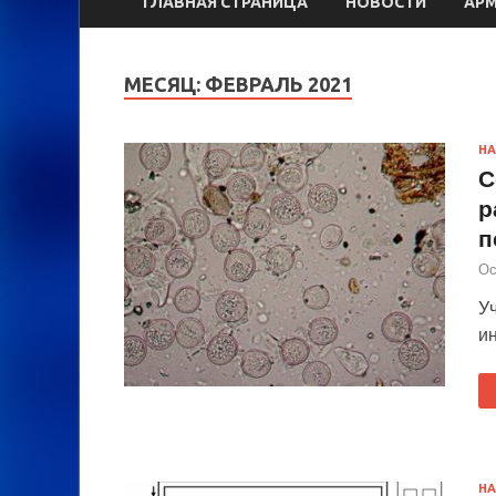
ГЛАВНАЯ СТРАНИЦА
НОВОСТИ
АР
МЕСЯЦ:
ФЕВРАЛЬ 2021
НА
С
р
п
Ос
У
ин
НА