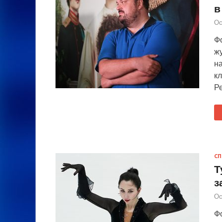
в
Ос
Ф
ж
н
к
Р
СП
Т
з
Ос
Ф