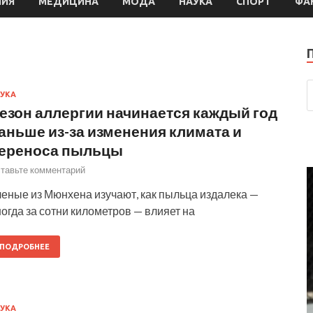
МИЯ
МЕДИЦИНА
МОДА
НАУКА
СПОРТ
ФА
УКА
езон аллергии начинается каждый год
аньше из-за изменения климата и
ереноса пыльцы
тавьте комментарий
ченые из Мюнхена изучают, как пыльца издалека —
огда за сотни километров — влияет на
ПОДРОБНЕЕ
УКА