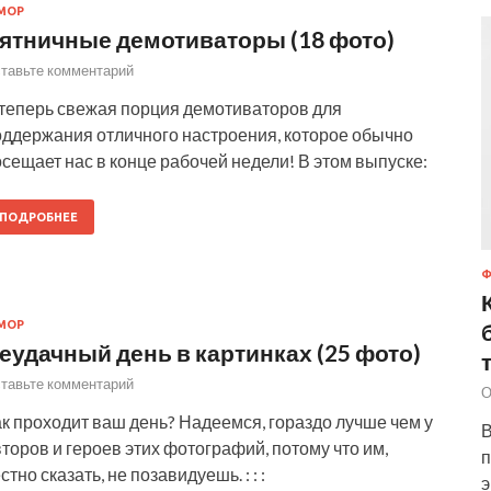
МОР
ятничные демотиваторы (18 фото)
тавьте комментарий
 теперь свежая порция демотиваторов для
оддержания отличного настроения, которое обычно
сещает нас в конце рабочей недели! В этом выпуске:
ПОДРОБНЕЕ
МОР
еудачный день в картинках (25 фото)
тавьте комментарий
О
к проходит ваш день? Надеемся, гораздо лучше чем у
В
торов и героев этих фотографий, потому что им,
п
стно сказать, не позавидуешь. : : :
э