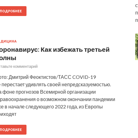
с
ПОДРОБНЕЕ
п
п
ЕДИЦИНА
оронавирус: Как избежать третьей
олны
тавьте комментарий
ото: Дмитрий Феоктистов/ТАСС COVID-19
 перестает удивлять своей непредсказуемостью.
а фоне прогнозов Всемирной организации
дравоохранения о возможном окончании пандемии
е в начале следующего 2022 года, из Европы
риходят
ПОДРОБНЕЕ