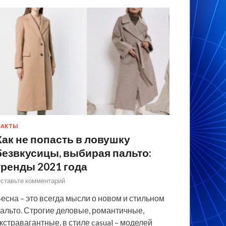
ФАКТЫ
Как не попасть в ловушку
безвкусицы, выбирая пальто:
тренды 2021 года
ставьте комментарий
есна – это всегда мысли о новом и стильном
альто. Строгие деловые, романтичные,
кстравагантные, в стиле casual – моделей