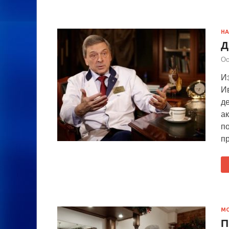
НА
Д
Ос
И
И
д
а
п
п
М
П