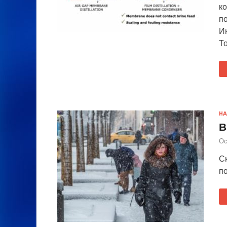
к
п
И
Т
НА
В
Ос
С
п