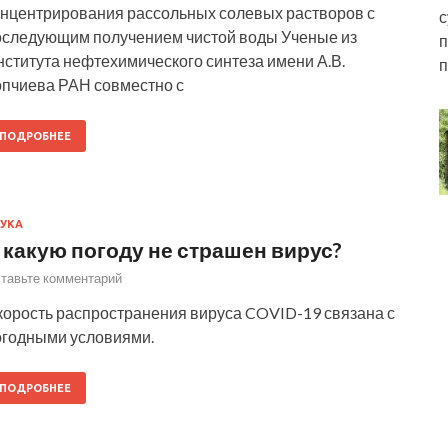
онцентрирования рассольных солевых растворов с
с
оследующим получением чистой воды Ученые из
п
нститута нефтехимического синтеза имени А.В.
п
опчиева РАН совместно с
ПОДРОБНЕЕ
УКА
 какую погоду не страшен вирус?
тавьте комментарий
корость распространения вируса COVID-19 связана с
огодными условиями.
ПОДРОБНЕЕ