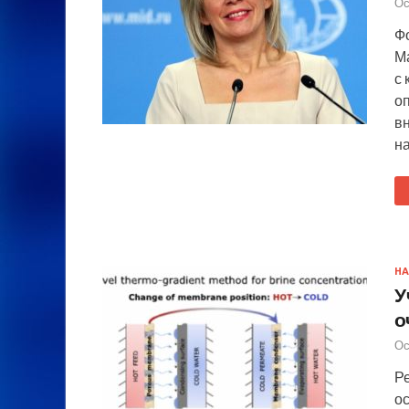
Ос
Ф
М
с
о
в
н
НА
У
о
Ос
Р
о