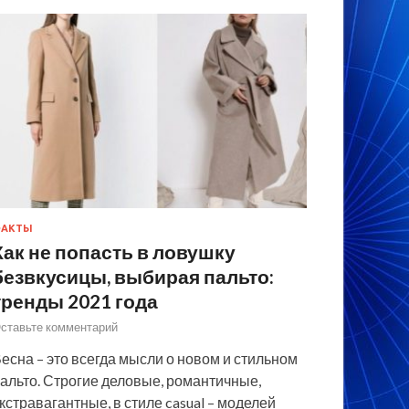
ФАКТЫ
Как не попасть в ловушку
безвкусицы, выбирая пальто:
тренды 2021 года
ставьте комментарий
есна – это всегда мысли о новом и стильном
альто. Строгие деловые, романтичные,
кстравагантные, в стиле casual – моделей