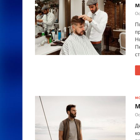
м
Ос
П
пр
Н
П
с
М
М
Ос
Д
ко