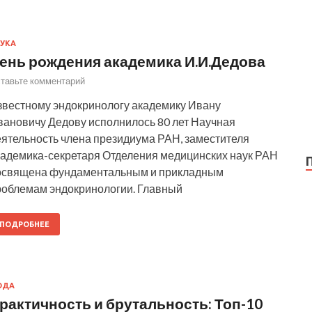
УКА
ень рождения академика И.И.Дедова
тавьте комментарий
звестному эндокринологу академику Ивану
вановичу Дедову исполнилось 80 лет Научная
еятельность члена президиума РАН, заместителя
кадемика-секретаря Отделения медицинских наук РАН
освящена фундаментальным и прикладным
роблемам эндокринологии. Главный
ПОДРОБНЕЕ
ОДА
рактичность и брутальность: Топ-10