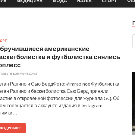
МИЯ
МЕДИЦИНА
МОДА
НАУКА
СПОРТ
ФА
ОРТ
бручившиеся американские
аскетболистка и футболистка снялись
оплесс
тавьте комментарий
еган Рапино и Сью БердФото: @mrapinoe Футболистка
еган Рапино и баскетболистка Сью Берд приняли
частие в откровенной фотосессии для журнала GQ. Об
ом сообщается в аккаунте издания в Instagram.
нимки …
ПОДРОБНЕЕ