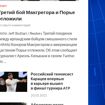
ПОРТ
Третий бой Макгрегора и Порье
отложили
ставьте комментарий
ото: Jeff Bottari / Reuters Третий поединок
ежду ирландским бойцом смешанного стиля
MMA) Конором Макгрегором и американцем
астином Порье отложили. Об этом сообщает
урналист Ариэль Хельвани в своем Twitter.
По …
Российский теннисист
Карацев впервые
в карьере вышел
в финал турнира ATP
20.03.2021
Абрамович резко