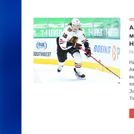
СП
А
м
Н
Ос
Ни
А
в
хо
З
Tw