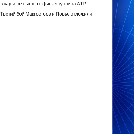
в карьере вышел в финал турнира ATP
Третий бой Макгрегора и Порье отложили