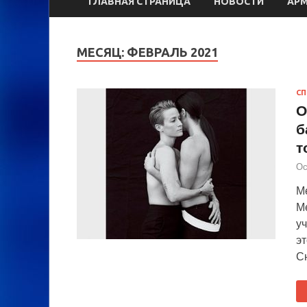
ГЛАВНАЯ СТРАНИЦА
НОВОСТИ
АР
МЕСЯЦ:
ФЕВРАЛЬ 2021
СП
О
б
т
Ос
М
М
у
эт
С