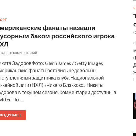
С
ОРТ
мериканские фанаты назвали
О
усорным баком российского игрока
Ф
ХЛ
м
тавьте комментарий
(
кита ЗадоровФото: Glenn James / Getty Images
Д
мериканские фанаты остались недовольны
ж
ыступлениями защитника клуба Национальной
ккейной лиги (НХЛ) «Чикаго Блэкхокс» Никиты
адорова в текущем сезоне. Комментарии доступны в
itter. По …
ПОДРОБНЕЕ