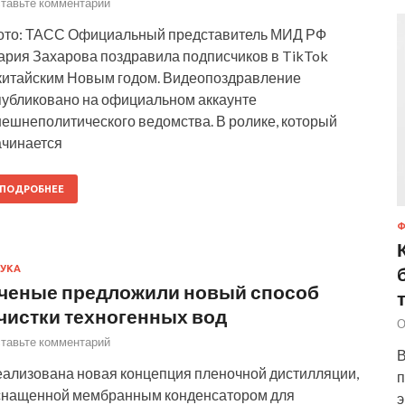
тавьте комментарий
ото: ТАСС Официальный представитель МИД РФ
ария Захарова поздравила подписчиков в TikTok
 китайским Новым годом. Видеопоздравление
публиковано на официальном аккаунте
нешнеполитического ведомства. В ролике, который
ачинается
ПОДРОБНЕЕ
УКА
ченые предложили новый способ
чистки техногенных вод
О
тавьте комментарий
В
еализована новая концепция пленочной дистилляции,
п
снащенной мембранным конденсатором для
э