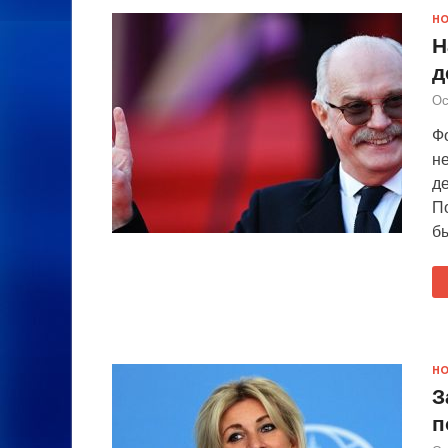
Н
Н
д
Ос
Фо
н
де
П
бы
Н
З
п